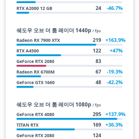
24
-46.7%
RTX A2000 12 GB
쉐도우 오브 더 툼 레이더 1440p
/ fps
219
+163.9%
Radeon RX 7900 XTX
122
+47%
RTX A4500
83
GeForce RTX 2080
67
-19.3%
Radeon RX 6700M
48
-42.2%
GeForce GTX 1660
쉐도우 오브 더 툼 레이더 1080p
/ fps
295
+137.9%
GeForce RTX 4080
169
+36.3%
TITAN RTX
124
GeForce RTX 2080