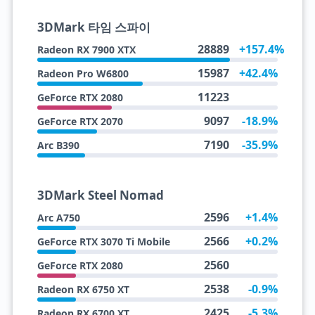
3DMark 타임 스파이
28889
+157.4%
Radeon RX 7900 XTX
15987
+42.4%
Radeon Pro W6800
11223
GeForce RTX 2080
9097
-18.9%
GeForce RTX 2070
7190
-35.9%
Arc B390
3DMark Steel Nomad
2596
+1.4%
Arc A750
2566
+0.2%
GeForce RTX 3070 Ti Mobile
2560
GeForce RTX 2080
2538
-0.9%
Radeon RX 6750 XT
2425
-5.3%
Radeon RX 6700 XT