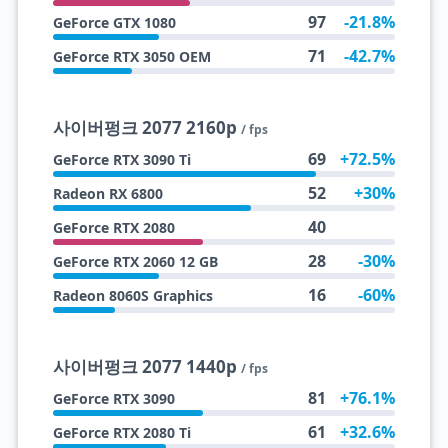
97
-21.8%
GeForce GTX 1080
71
-42.7%
GeForce RTX 3050 OEM
사이버펑크 2077 2160p
/ fps
69
+72.5%
GeForce RTX 3090 Ti
52
+30%
Radeon RX 6800
40
GeForce RTX 2080
28
-30%
GeForce RTX 2060 12 GB
16
-60%
Radeon 8060S Graphics
사이버펑크 2077 1440p
/ fps
81
+76.1%
GeForce RTX 3090
61
+32.6%
GeForce RTX 2080 Ti