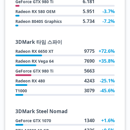
6.181
GeForce GTX 980 Ti
5.951
-3.7%
Radeon RX 580 OEM
5.734
-7.2%
Radeon 8040S Graphics
3DMark 타임 스파이
9775
+72.6%
Radeon RX 6650 XT
7690
+35.8%
Radeon RX Vega 64
5663
GeForce GTX 980 Ti
4243
-25.1%
Radeon RX 480
3079
-45.6%
T1000
3DMark Steel Nomad
1340
+1.6%
GeForce GTX 1070