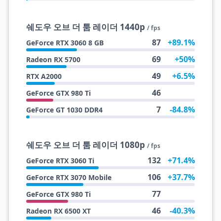
쉐도우 오브 더 툼 레이더 1440p
/ fps
87
+89.1%
GeForce RTX 3060 8 GB
69
+50%
Radeon RX 5700
49
+6.5%
RTX A2000
46
GeForce GTX 980 Ti
7
-84.8%
GeForce GT 1030 DDR4
쉐도우 오브 더 툼 레이더 1080p
/ fps
132
+71.4%
GeForce RTX 3060 Ti
106
+37.7%
GeForce RTX 3070 Mobile
77
GeForce GTX 980 Ti
46
-40.3%
Radeon RX 6500 XT