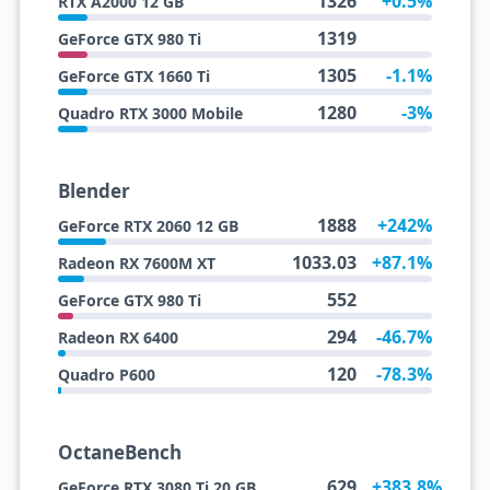
1326
+0.5%
RTX A2000 12 GB
1319
GeForce GTX 980 Ti
1305
-1.1%
GeForce GTX 1660 Ti
1280
-3%
Quadro RTX 3000 Mobile
Blender
1888
+242%
GeForce RTX 2060 12 GB
1033.03
+87.1%
Radeon RX 7600M XT
552
GeForce GTX 980 Ti
294
-46.7%
Radeon RX 6400
120
-78.3%
Quadro P600
OctaneBench
629
+383.8%
GeForce RTX 3080 Ti 20 GB