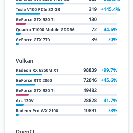
319
+145.4%
Tesla V100 PCIe 32 GB
130
GeForce GTX 980 Ti
72
-44.6%
Quadro T1000 Mobile GDDR6
39
-70%
GeForce GTX 770
Vulkan
98839
+99.7%
Radeon RX 6850M XT
72046
+45.6%
GeForce RTX 2060
49482
GeForce GTX 980 Ti
28828
-41.7%
Arc 130V
10891
-78%
Radeon Pro WX 2100
OpenCL