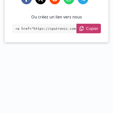
Ou créez un lien vers nous
Copier
<a href="https://cputronic.com/fr/gpu/am
d-radeon-rx-7900-xt" target="_blank">AMD
Radeon RX 7900 XT</a>