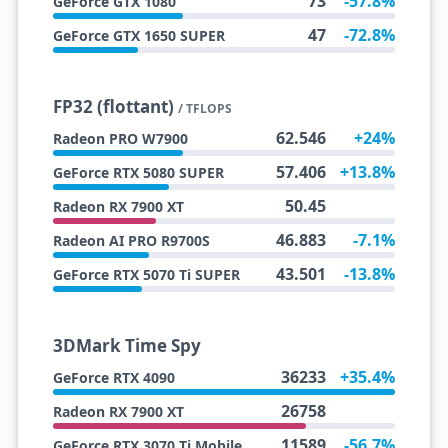
73
-57.8%
GeForce GTX 1080
47
-72.8%
GeForce GTX 1650 SUPER
FP32 (flottant)
/ TFLOPS
62.546
+24%
Radeon PRO W7900
57.406
+13.8%
GeForce RTX 5080 SUPER
50.45
Radeon RX 7900 XT
46.883
-7.1%
Radeon AI PRO R9700S
43.501
-13.8%
GeForce RTX 5070 Ti SUPER
3DMark Time Spy
36233
+35.4%
GeForce RTX 4090
26758
Radeon RX 7900 XT
11589
-56.7%
GeForce RTX 3070 Ti Mobile