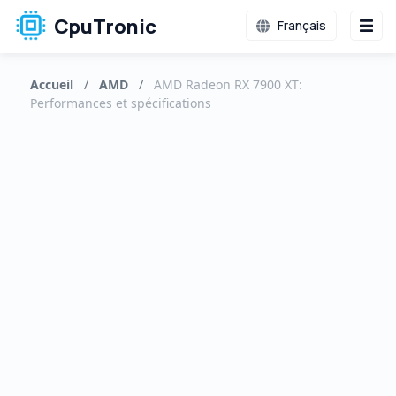
CpuTronic
Français
Accueil
/
AMD
/
AMD Radeon RX 7900 XT:
Performances et spécifications