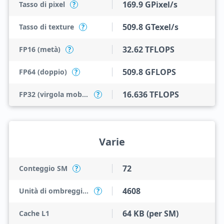
169.9 GPixel/s
Tasso di pixel
?
509.8 GTexel/s
Tasso di texture
?
32.62 TFLOPS
FP16 (metà)
?
509.8 GFLOPS
FP64 (doppio)
?
16.636 TFLOPS
FP32 (virgola mobile)
?
Varie
72
Conteggio SM
?
4608
Unità di ombreggiatura
?
64 KB (per SM)
Cache L1