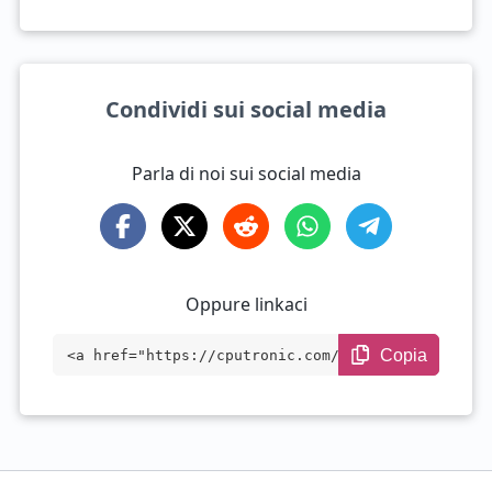
Condividi sui social media
Parla di noi sui social media
Oppure linkaci
Copia
<a href="https://cputronic.com/it/gpu/nv
idia-titan-rtx" target="_blank">NVIDIA T
ITAN RTX</a>