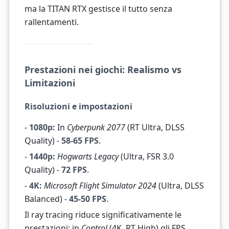
ma la TITAN RTX gestisce il tutto senza
rallentamenti.
Prestazioni nei giochi: Realismo vs
Limitazioni
Risoluzioni e impostazioni
-
1080p:
In
Cyberpunk 2077
(RT Ultra, DLSS
Quality) -
58-65 FPS
.
-
1440p:
Hogwarts Legacy
(Ultra, FSR 3.0
Quality) -
72 FPS
.
-
4K:
Microsoft Flight Simulator 2024
(Ultra, DLSS
Balanced) -
45-50 FPS
.
Il ray tracing riduce significativamente le
prestazioni: in
Control
(4K, RT High) gli FPS