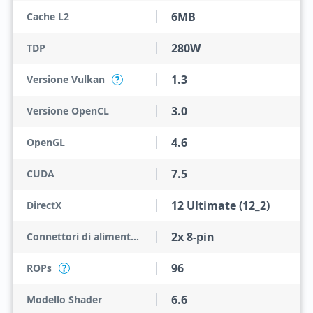
6MB
Cache L2
280W
TDP
1.3
Versione Vulkan
?
3.0
Versione OpenCL
4.6
OpenGL
7.5
CUDA
12 Ultimate (12_2)
DirectX
2x 8-pin
Connettori di alimentazione
96
ROPs
?
6.6
Modello Shader