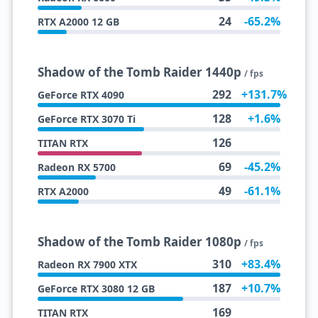
24
-65.2%
RTX A2000 12 GB
Shadow of the Tomb Raider 1440p
/ fps
292
+131.7%
GeForce RTX 4090
128
+1.6%
GeForce RTX 3070 Ti
126
TITAN RTX
69
-45.2%
Radeon RX 5700
49
-61.1%
RTX A2000
Shadow of the Tomb Raider 1080p
/ fps
310
+83.4%
Radeon RX 7900 XTX
187
+10.7%
GeForce RTX 3080 12 GB
169
TITAN RTX