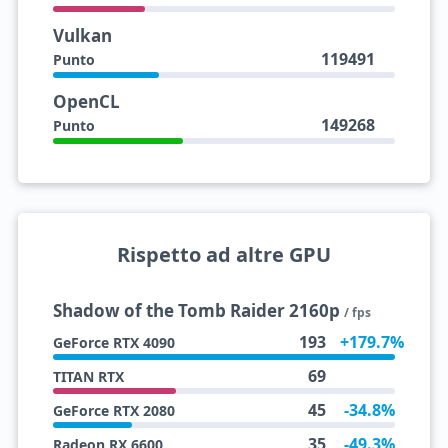
Vulkan
119491
Punto
OpenCL
149268
Punto
Rispetto ad altre GPU
Shadow of the Tomb Raider 2160p
/ fps
193
+179.7%
GeForce RTX 4090
69
TITAN RTX
45
-34.8%
GeForce RTX 2080
35
-49.3%
Radeon RX 6600