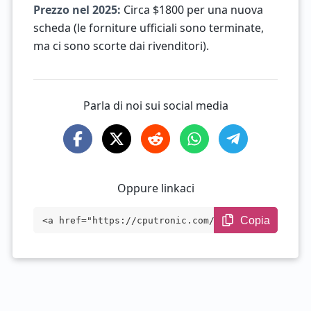
Prezzo nel 2025:
Circa $1800 per una nuova
scheda (le forniture ufficiali sono terminate,
ma ci sono scorte dai rivenditori).
Parla di noi sui social media
Oppure linkaci
Copia
<a href="https://cputronic.com/it/gpu/nv
idia-titan-rtx" target="_blank">NVIDIA T
ITAN RTX</a>