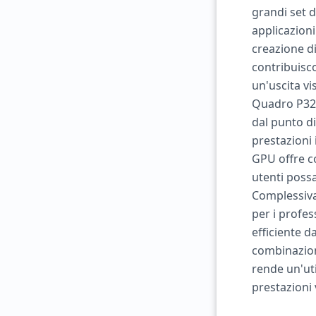
grandi set d
applicazioni
creazione di
contribuisc
un'uscita vi
Quadro P320
dal punto di
prestazioni
GPU offre c
utenti poss
Complessiva
per i profes
efficiente d
combinazione
rende un'uti
prestazioni