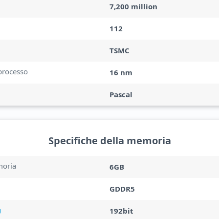
7,200 million
112
TSMC
processo
16 nm
Pascal
Specifiche della memoria
oria
6GB
GDDR5
192bit