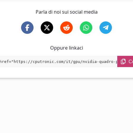
Parla di noi sui social media
Oppure linkaci
C
href="https://cputronic.com/it/gpu/nvidia-quadro-p3200-m
target="_blank">NVIDIA Quadro P3200 Max Q</a>