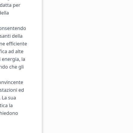
adatta per
della
 consentendo
santi della
e efficiente
ica ad alte
 energia, la
ndo che gli
onvincente
stazioni ed
. La sua
ica la
ichiedono