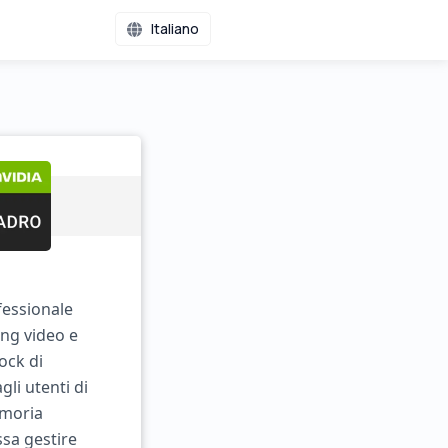
Italiano
essionale
ing video e
ock di
li utenti di
emoria
sa gestire