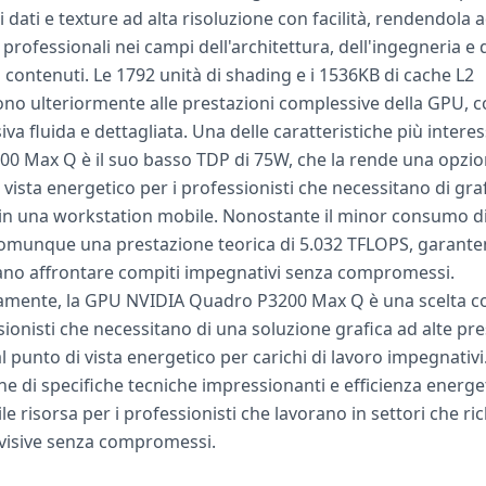
i dati e texture ad alta risoluzione con facilità, rendendola 
 professionali nei campi dell'architettura, dell'ingegneria e 
 contenuti. Le 1792 unità di shading e i 1536KB di cache L2
ono ulteriormente alle prestazioni complessive della GPU,
siva fluida e dettagliata. Una delle caratteristiche più interes
0 Max Q è il suo basso TDP di 75W, che la rende una opzion
 vista energetico per i professionisti che necessitano di graf
 in una workstation mobile. Nonostante il minor consumo di
omunque una prestazione teorica di 5.032 TFLOPS, garante
ano affrontare compiti impegnativi senza compromessi.
mente, la GPU NVIDIA Quadro P3200 Max Q è una scelta c
sionisti che necessitano di una soluzione grafica ad alte pre
al punto di vista energetico per carichi di lavoro impegnativi
 di specifiche tecniche impressionanti e efficienza energet
le risorsa per i professionisti che lavorano in settori che r
 visive senza compromessi.