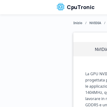
CpuTronic
Inizio
/
NVIDIA
/
NVIDI
La GPU NVID
progettata p
le applicazi
1404MHz, que
lavorare in 
GDDR5 e un 