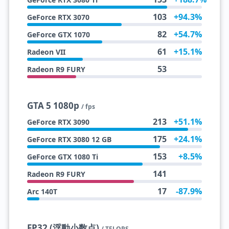
103
+94.3%
GeForce RTX 3070
82
+54.7%
GeForce GTX 1070
61
+15.1%
Radeon VII
53
Radeon R9 FURY
GTA 5 1080p
/ fps
213
+51.1%
GeForce RTX 3090
175
+24.1%
GeForce RTX 3080 12 GB
153
+8.5%
GeForce GTX 1080 Ti
141
Radeon R9 FURY
17
-87.9%
Arc 140T
FP32 (浮動小数点)
/ TFLOPS