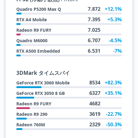
7.872
+12.1%
Quadro P5200 Max Q
7.395
+5.3%
RTX A4 Mobile
7.025
Radeon R9 FURY
6.707
-4.5%
Quadro M6000
6.531
-7%
RTX A500 Embedded
3DMark タイムスパイ
8534
+82.3%
GeForce RTX 3060 Mobile
6327
+35.1%
GeForce RTX 3050 8 GB
4682
Radeon R9 FURY
3619
-22.7%
Radeon R9 290
2329
-50.3%
Radeon 760M