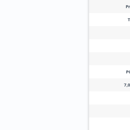
P
P
7,