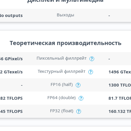
Выходы
No outputs
-
Теоретическая производительность
Пиксельный филлрейт
56 GPixel/s
-
?
Текстурный филлрейт
.2 GTexel/s
1496 GTex
?
FP16 (half)
-
1300 TFLO
?
FP64 (double)
682 TFLOPS
81.7 TFLO
?
FP32 (float)
945 TFLOPS
160.132 T
?