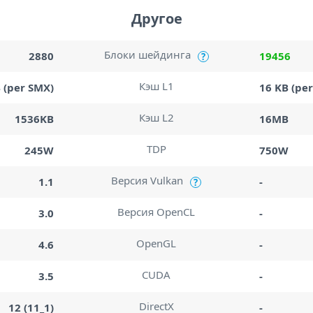
Другое
Блоки шейдинга
2880
19456
?
Кэш L1
 (per SMX)
16 KB (per
Кэш L2
1536KB
16MB
TDP
245W
750W
Версия Vulkan
1.1
-
?
Версия OpenCL
3.0
-
OpenGL
4.6
-
CUDA
3.5
-
DirectX
12 (11_1)
-