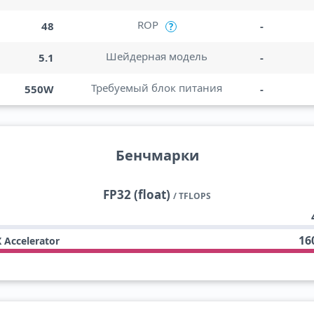
ROP
48
-
?
Шейдерная модель
5.1
-
Требуемый блок питания
550W
-
Бенчмарки
FP32 (float)
/ TFLOPS
16
X Accelerator