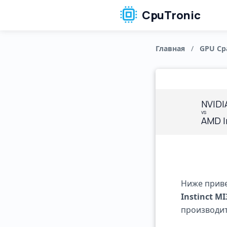
CpuTronic
Главная
/
GPU Ср
NVIDI
vs
AMD I
Ниже приве
Instinct MI
производит