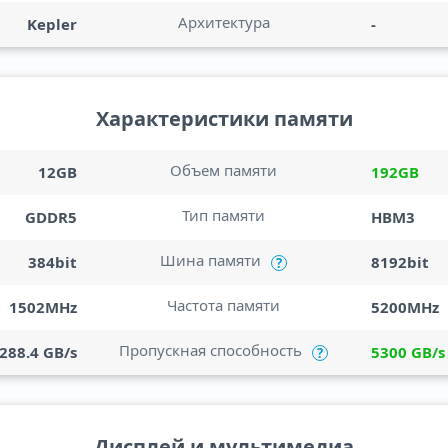
Архитектура
Kepler
-
Характеристики памяти
Объем памяти
12GB
192GB
Тип памяти
GDDR5
HBM3
Шина памяти
384bit
8192bit
?
Частота памяти
1502MHz
5200MHz
Пропускная способность
288.4 GB/s
5300 GB/s
?
Дисплей и мультимедиа