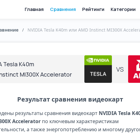
Главная
Сравнения
Рейтинги
Категории
авнение
/
NVIDIA Tesla K40m или AMD Instinct MI300X Acceler
A Tesla K40m
VS
nstinct MI300X Accelerator
Результат сравнения видеокарт
дены результаты сравнения видеокарт
NVIDIA Tesla K
300X Accelerator
по ключевым характеристикам
ельности, а также энергопотреблению и многому друго