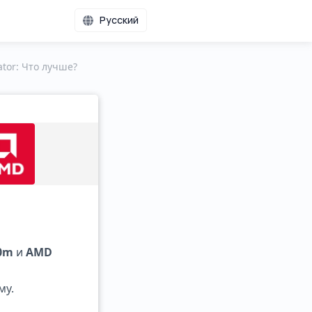
Русский
ator: Что лучше?
40m
и
AMD
му.