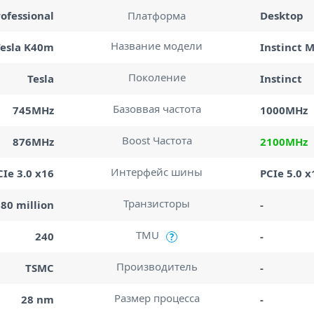
rofessional
Платформа
Desktop
Название модели
Tesla K40m
Instinct 
Поколение
Tesla
Instinct
Базоввая частота
745MHz
1000MHz
Boost Частота
876MHz
2100MHz
Интерфейс шины
CIe 3.0 x16
PCIe 5.0 x
Транзисторы
080 million
-
TMU
240
-
?
Производитель
TSMC
-
Размер процесса
28 nm
-