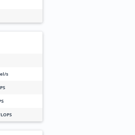
el/s
PS
PS
FLOPS