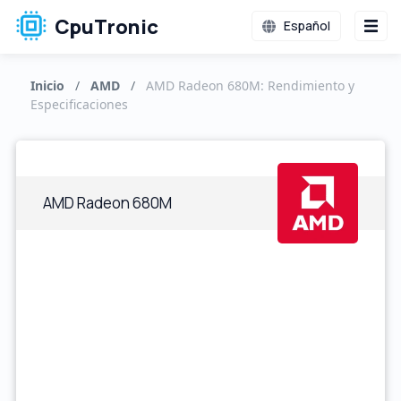
CpuTronic
Español
Inicio
/
AMD
/
AMD Radeon 680M: Rendimiento y
Especificaciones
AMD Radeon 680M