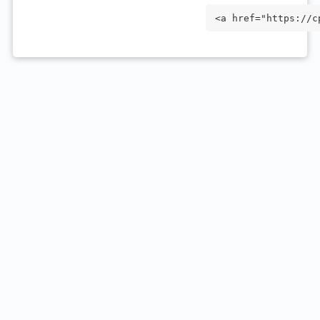
<a href="https://c
="_blank">AMD Rade