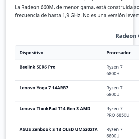
La Radeon 660M, de menor gama, está construida sob
frecuencia de hasta 1,9 GHz. No es una versión leveme
Radeon 6
Dispositivo
Procesador
Beelink SER6 Pro
Ryzen 7
6800H
Lenovo Yoga 7 14ARB7
Ryzen 7
6800U
Lenovo ThinkPad T14 Gen 3 AMD
Ryzen 7
PRO 6850U
ASUS Zenbook S 13 OLED UM5302TA
Ryzen 7
6800U