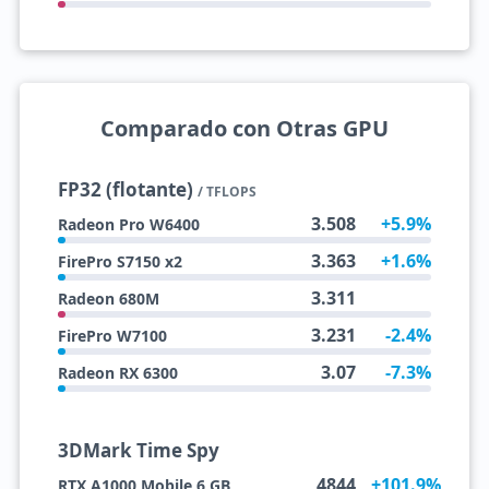
Comparado con Otras GPU
FP32 (flotante)
/ TFLOPS
3.508
+5.9%
Radeon Pro W6400
3.363
+1.6%
FirePro S7150 x2
3.311
Radeon 680M
3.231
-2.4%
FirePro W7100
3.07
-7.3%
Radeon RX 6300
3DMark Time Spy
4844
+101.9%
RTX A1000 Mobile 6 GB