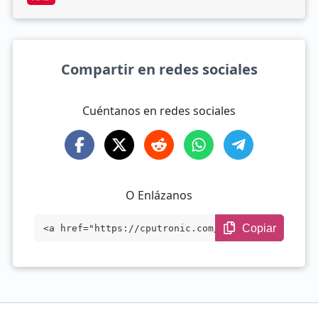
Compartir en redes sociales
Cuéntanos en redes sociales
O Enlázanos
Copiar
<a href="https://cputronic.com/es/gpu/am
d-radeon-680m" target="_blank">AMD Radeo
n 680M</a>