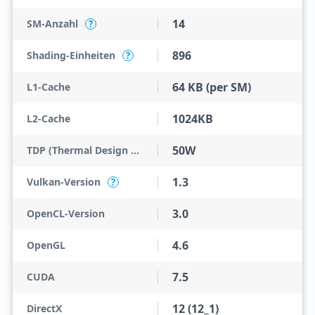
14
SM-Anzahl
?
896
Shading-Einheiten
?
64 KB (per SM)
L1-Cache
1024KB
L2-Cache
50W
TDP (Thermal Design Power)
1.3
Vulkan-Version
?
3.0
OpenCL-Version
4.6
OpenGL
7.5
CUDA
12 (12_1)
DirectX