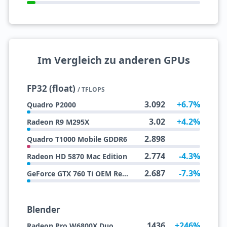
Im Vergleich zu anderen GPUs
FP32 (float)
/ TFLOPS
3.092
+6.7%
Quadro P2000
3.02
+4.2%
Radeon R9 M295X
2.898
Quadro T1000 Mobile GDDR6
2.774
-4.3%
Radeon HD 5870 Mac Edition
2.687
-7.3%
GeForce GTX 760 Ti OEM Rebrand
Blender
1436
+246%
Radeon Pro W6800X Duo