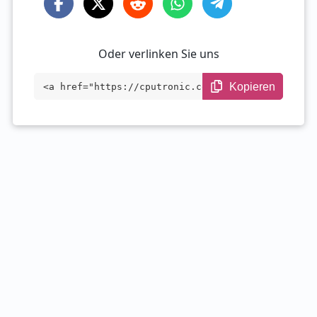
Oder verlinken Sie uns
Kopieren
<a href="https://cputronic.com/de/gpu/nv
idia-quadro-t1000-mobile-gddr6" target
="_blank">NVIDIA Quadro T1000 Mobile GDD
R6</a>