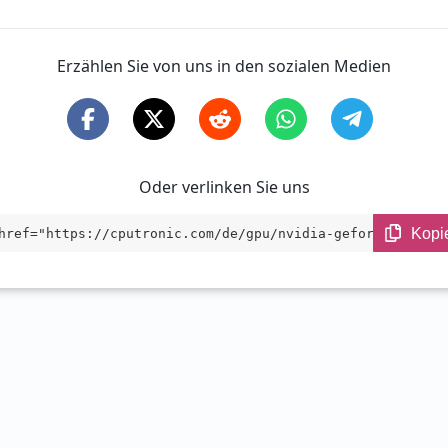
Erzählen Sie von uns in den sozialen Medien
Oder verlinken Sie uns
Kopi
href="https://cputronic.com/de/gpu/nvidia-geforce-rtx-50
target="_blank">NVIDIA GeForce RTX 5090 D</a>