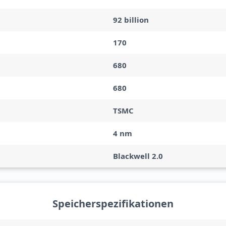
92 billion
170
680
680
TSMC
4 nm
Blackwell 2.0
Speicherspezifikationen