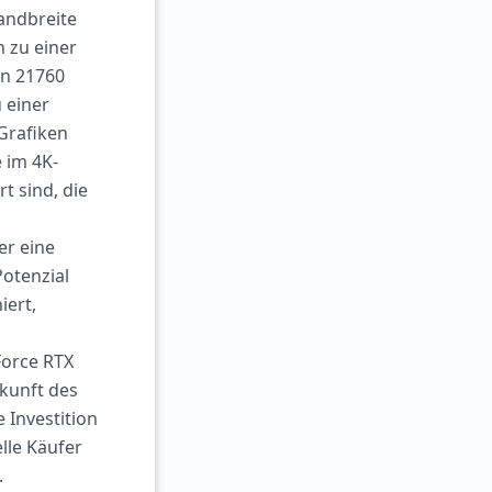
andbreite
 zu einer
en 21760
 einer
Grafiken
 im 4K-
t sind, die
er eine
Potenzial
iert,
Force RTX
kunft des
 Investition
elle Käufer
.