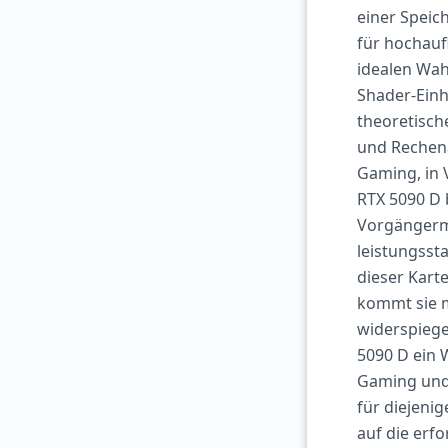
einer Speic
für hochauf
idealen Wah
Shader-Einh
theoretisch
und Rechena
Gaming, in 
RTX 5090 D 
Vorgängermo
leistungsst
dieser Kart
kommt sie m
widerspiege
5090 D ein 
Gaming und p
für diejenig
auf die erf