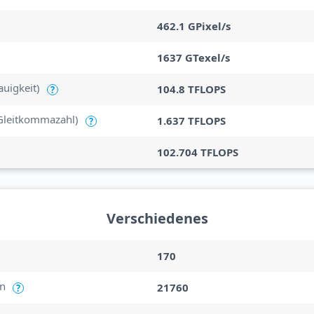
462.1 GPixel/s
1637 GTexel/s
uigkeit)
104.8 TFLOPS
?
Gleitkommazahl)
1.637 TFLOPS
?
102.704 TFLOPS
Verschiedenes
170
en
21760
?