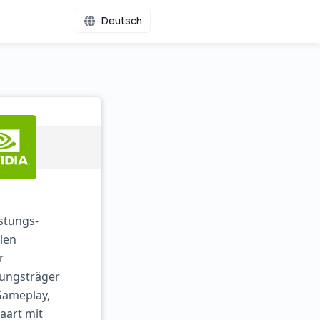
Deutsch
stungs-
len
r
tungsträger
Gameplay,
aart mit