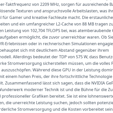
her-Taktfrequenz von 2209 MHz, sorgen für ausreichende B
lösende Texturen und anspruchsvolle Arbeitslasten, was ihn
l für Gamer und kreative Fachleute macht. Die erstaunlich
eiten und ein umfangreicher L2-Cache von 88 MB tragen zu
en Leistung von 102,704 TFLOPS bei, was atemberaubende 
ufgaben ermöglicht, die zuvor unerreichbar waren. Ob Sie
VR-Erlebnissen oder in rechnerischen Simulationen engagier
behauptet sich mit deutlichem Abstand gegenüber ihrem
dell. Allerdings bedeutet der TDP von 575 W, dass Benutz
arke Stromversorgung sicherstellen müssen, um die volles 
e auszuschöpfen. Während diese GPU in der Leistung domin
it einem hohen Preis, der ihre fortschrittliche Technologie
lt. Zusammenfassend lässt sich sagen, dass die NVIDIA Ge
Wunderwerk moderner Technik ist und die Bühne für die Zu
rofessioneller Grafiken bereitet. Sie ist eine lohnenswerte
en, die unerreichte Leistung suchen, jedoch sollten potenzi
orderliche Stromversorgung und die Kosten vorbereitet sein