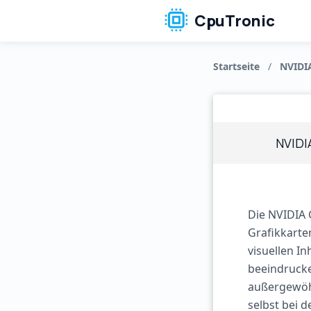
CpuTronic
Startseite
/
NVIDI
NVIDI
Die NVIDIA 
Grafikkarte
visuellen I
beeindrucke
außergewöhn
selbst bei 