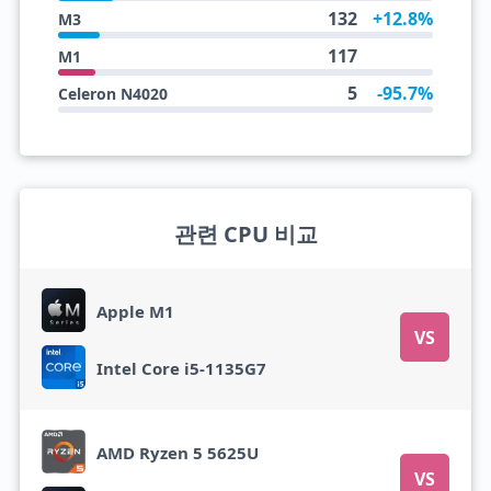
132
+12.8%
M3
117
M1
5
-95.7%
Celeron N4020
관련 CPU 비교
Apple M1
VS
Intel Core i5-1135G7
AMD Ryzen 5 5625U
VS