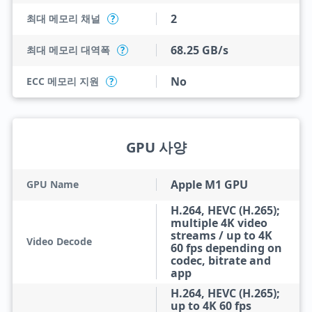
2
최대 메모리 채널
?
68.25 GB/s
최대 메모리 대역폭
?
No
ECC 메모리 지원
?
GPU 사양
Apple M1 GPU
GPU Name
H.264, HEVC (H.265);
multiple 4K video
streams / up to 4K
Video Decode
60 fps depending on
codec, bitrate and
app
H.264, HEVC (H.265);
up to 4K 60 fps