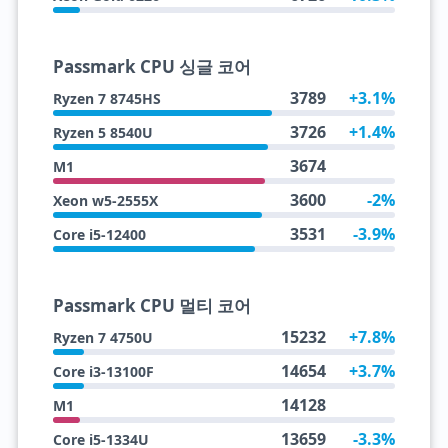
Passmark CPU 싱글 코어
3789
+3.1%
Ryzen 7 8745HS
3726
+1.4%
Ryzen 5 8540U
3674
M1
3600
-2%
Xeon w5-2555X
3531
-3.9%
Core i5-12400
Passmark CPU 멀티 코어
15232
+7.8%
Ryzen 7 4750U
14654
+3.7%
Core i3-13100F
14128
M1
13659
-3.3%
Core i5-1334U