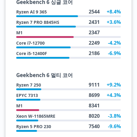
Geekbench 6 싱글 코어
2544
+8.4%
Ryzen AI 9 365
2431
+3.6%
Ryzen 7 PRO 8845HS
2347
M1
2249
-4.2%
Core i7-12700
2186
-6.9%
Core i5-12400F
Geekbench 6 멀티 코어
9111
+9.2%
Ryzen 7 250
8699
+4.3%
EPYC 7313
8341
M1
8020
-3.8%
Xeon W-11865MRE
7540
-9.6%
Ryzen 5 PRO 230