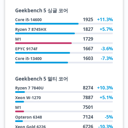
Geekbench 5 싱글 코어
1925
+11.3%
Core i5-14600
1827
+5.7%
Ryzen 7 8745HX
1729
M1
1667
-3.6%
EPYC 9174F
1603
-7.3%
Core i5-13400
Geekbench 5 멀티 코어
8274
+10.3%
Ryzen 7 7840U
7887
+5.1%
Xeon W-1270
7501
M1
7124
-5%
Opteron 6348
6726
-10.3%
Xeon Gold 6226