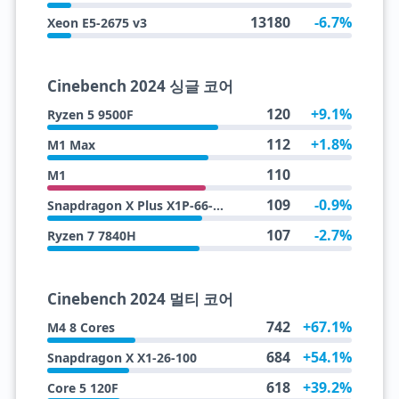
13180
-6.7%
Xeon E5-2675 v3
Cinebench 2024 싱글 코어
120
+9.1%
Ryzen 5 9500F
112
+1.8%
M1 Max
110
M1
109
-0.9%
Snapdragon X Plus X1P-66-100
107
-2.7%
Ryzen 7 7840H
Cinebench 2024 멀티 코어
742
+67.1%
M4 8 Cores
684
+54.1%
Snapdragon X X1-26-100
618
+39.2%
Core 5 120F