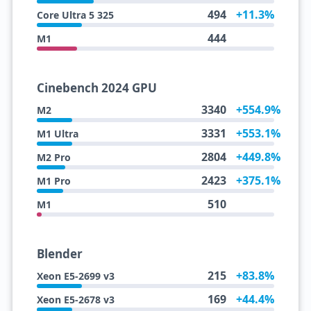
494
+11.3%
Core Ultra 5 325
444
M1
Cinebench 2024 GPU
3340
+554.9%
M2
3331
+553.1%
M1 Ultra
2804
+449.8%
M2 Pro
2423
+375.1%
M1 Pro
510
M1
Blender
215
+83.8%
Xeon E5-2699 v3
169
+44.4%
Xeon E5-2678 v3