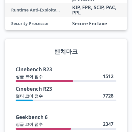
KIP, FPR, SCIP, PAC,
Runtime Anti-Exploitation
PPL
Secure Enclave
Security Processor
벤치마크
Cinebench R23
1512
싱글 코어 점수
Cinebench R23
7728
멀티 코어 점수
Geekbench 6
2347
싱글 코어 점수