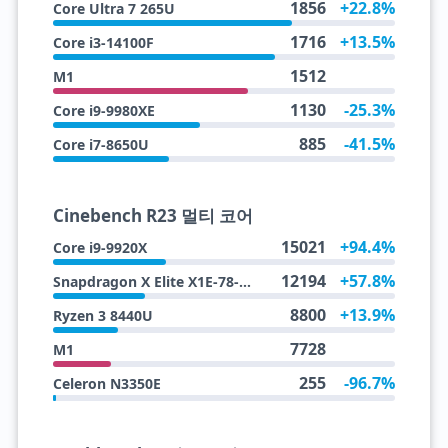
1856
+22.8%
Core Ultra 7 265U
1716
+13.5%
Core i3-14100F
1512
M1
1130
-25.3%
Core i9-9980XE
885
-41.5%
Core i7-8650U
Cinebench R23 멀티 코어
15021
+94.4%
Core i9-9920X
12194
+57.8%
Snapdragon X Elite X1E-78-100
8800
+13.9%
Ryzen 3 8440U
7728
M1
255
-96.7%
Celeron N3350E