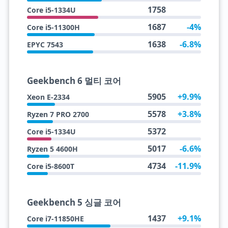
1758
Core i5-1334U
1687
-4%
Core i5-11300H
1638
-6.8%
EPYC 7543
Geekbench 6 멀티 코어
5905
+9.9%
Xeon E-2334
5578
+3.8%
Ryzen 7 PRO 2700
5372
Core i5-1334U
5017
-6.6%
Ryzen 5 4600H
4734
-11.9%
Core i5-8600T
Geekbench 5 싱글 코어
1437
+9.1%
Core i7-11850HE