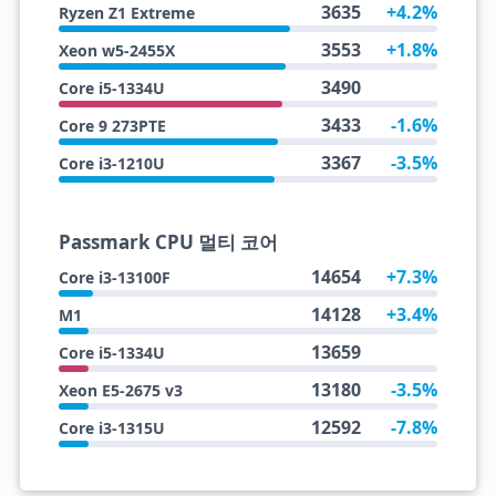
3635
+4.2%
Ryzen Z1 Extreme
3553
+1.8%
Xeon w5-2455X
3490
Core i5-1334U
3433
-1.6%
Core 9 273PTE
3367
-3.5%
Core i3-1210U
Passmark CPU 멀티 코어
14654
+7.3%
Core i3-13100F
14128
+3.4%
M1
13659
Core i5-1334U
13180
-3.5%
Xeon E5-2675 v3
12592
-7.8%
Core i3-1315U