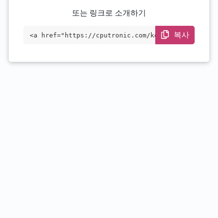
또는 링크로 소개하기
복사
<a href="https://cputronic.com/ko/cpu/am
d-opteron-6348" target="_blank">AMD Opte
ron 6348</a>