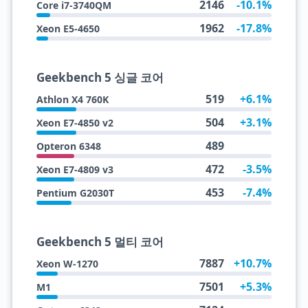
2146
-10.1%
Core i7-3740QM
1962
-17.8%
Xeon E5-4650
Geekbench 5 싱글 코어
519
+6.1%
Athlon X4 760K
504
+3.1%
Xeon E7-4850 v2
489
Opteron 6348
472
-3.5%
Xeon E7-4809 v3
453
-7.4%
Pentium G2030T
Geekbench 5 멀티 코어
7887
+10.7%
Xeon W-1270
7501
+5.3%
M1