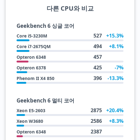
다른 CPU와 비교
Geekbench 6 싱글 코어
527
+15.3%
Core i5-3230M
494
+8.1%
Core i7-2675QM
457
Opteron 6348
425
-7%
Opteron 6378
396
-13.3%
Phenom II X4 850
Geekbench 6 멀티 코어
2875
+20.4%
Xeon E5-2603
2586
+8.3%
Xeon W3680
2387
Opteron 6348