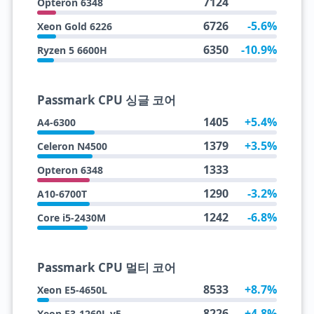
7124
Opteron 6348
6726
-5.6%
Xeon Gold 6226
6350
-10.9%
Ryzen 5 6600H
Passmark CPU 싱글 코어
1405
+5.4%
A4-6300
1379
+3.5%
Celeron N4500
1333
Opteron 6348
1290
-3.2%
A10-6700T
1242
-6.8%
Core i5-2430M
Passmark CPU 멀티 코어
8533
+8.7%
Xeon E5-4650L
8226
+4.8%
Xeon E3-1260L v5