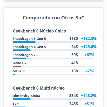
Comparado con Otros SoC
Geekbench 6 Núcleo único
1180
+182.3%
Snapdragon 6 Gen 5
943
+125.6%
Snapdragon 4 Gen 5
698
+67%
Snapdragon 730
418
Helio G70
138
-67%
MT6750
Geekbench 6 Multi núcleo
3343
+148.2%
Dimensity 7450X
2438
+81%
T760