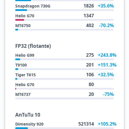
1826
+35.6%
Snapdragon 730G
1347
Helio G70
402
-70.2%
MT6750
FP32 (flotante)
275
+243.8%
Helio G99
201
+151.3%
T9100
106
+32.5%
Tiger T615
80
Helio G70
20
-75%
MT6737
AnTuTu 10
521314
+105.2%
Dimensity 920