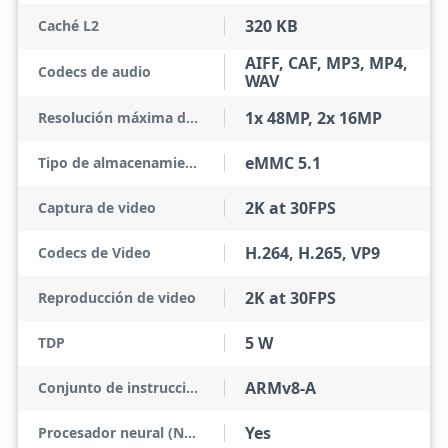
320 KB
Caché L2
AIFF, CAF, MP3, MP4,
Codecs de audio
WAV
1x 48MP, 2x 16MP
Resolución máxima de la cámara
eMMC 5.1
Tipo de almacenamiento
2K at 30FPS
Captura de video
H.264, H.265, VP9
Codecs de Video
2K at 30FPS
Reproducción de video
5 W
TDP
ARMv8-A
Conjunto de instrucciones
Yes
Procesador neural (NPU)