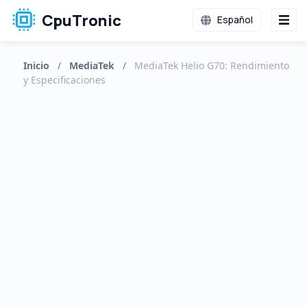
CpuTronic
Español
Inicio
/
MediaTek
/
MediaTek Helio G70: Rendimiento
y Especificaciones