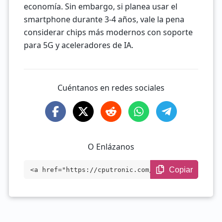
economía. Sin embargo, si planea usar el
smartphone durante 3-4 años, vale la pena
considerar chips más modernos con soporte
para 5G y aceleradores de IA.
Cuéntanos en redes sociales
O Enlázanos
Copiar
<a href="https://cputronic.com/es/soc/me
diatek-helio-g70" target="_blank">MediaT
ek Helio G70</a>