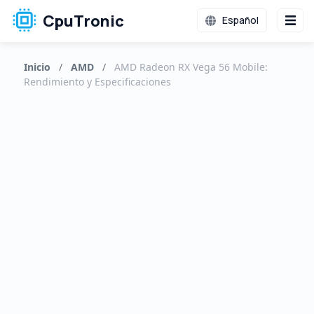
CpuTronic
Español
Inicio
/
AMD
/
AMD Radeon RX Vega 56 Mobile:
Rendimiento y Especificaciones