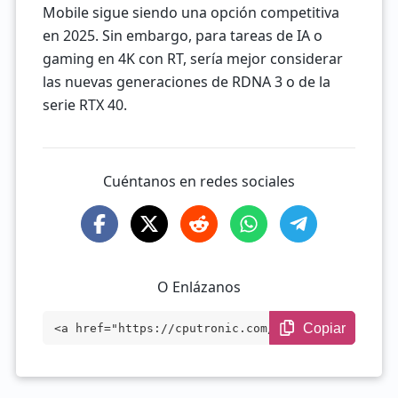
Mobile sigue siendo una opción competitiva
en 2025. Sin embargo, para tareas de IA o
gaming en 4K con RT, sería mejor considerar
las nuevas generaciones de RDNA 3 o de la
serie RTX 40.
Cuéntanos en redes sociales
O Enlázanos
Copiar
<a href="https://cputronic.com/es/gpu/am
d-radeon-rx-vega-56-mobile" target="_bla
nk">AMD Radeon RX Vega 56 Mobile</a>