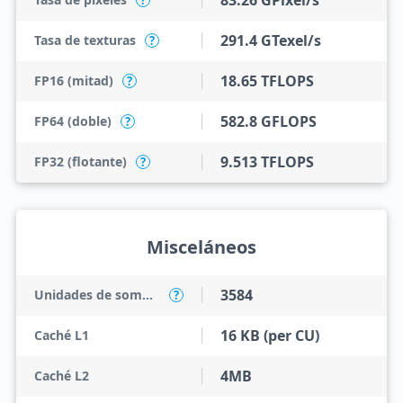
83.26 GPixel/s
?
291.4 GTexel/s
Tasa de texturas
?
18.65 TFLOPS
FP16 (mitad)
?
582.8 GFLOPS
FP64 (doble)
?
9.513 TFLOPS
FP32 (flotante)
?
Misceláneos
3584
Unidades de sombreado
?
16 KB (per CU)
Caché L1
4MB
Caché L2