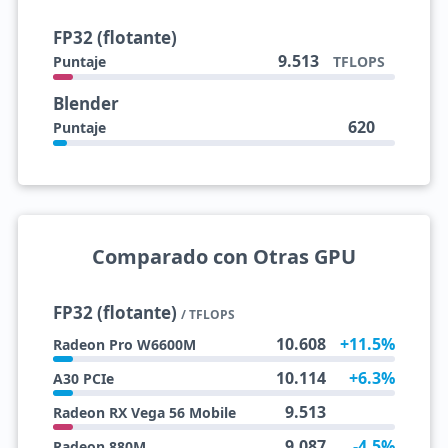
FP32 (flotante)
9.513
Puntaje
TFLOPS
Blender
620
Puntaje
Comparado con Otras GPU
FP32 (flotante)
/ TFLOPS
10.608
+11.5%
Radeon Pro W6600M
10.114
+6.3%
A30 PCIe
9.513
Radeon RX Vega 56 Mobile
9.087
-4.5%
Radeon 880M