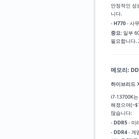
안정적인 성능.
니다.
-
H770
- 사
중요
: 일부 
필요합니다. 
메모리: DDR
하이브리드 
i7-13700
해졌으며(~$10
많습니다:
-
DDR5
- 미
-
DDR4
- 게