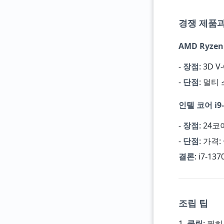
경쟁 제품과
AMD Ryzen
-
장점
: 3D 
-
단점
: 멀티
인텔 코어 i9-
-
장점
: 24
-
단점
: 가격
결론
: i7-1
조립 팁
1.
쿨링
: 필