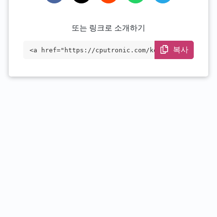
또는 링크로 소개하기
복사
<a href="https://cputronic.com/ko/cpu/am
d-epyc-9184x" target="_blank">AMD EPYC 9
184X</a>