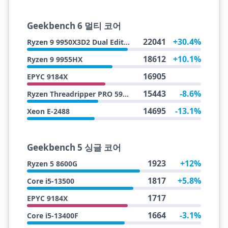
Geekbench 6 멀티 코어
22041
+30.4%
Ryzen 9 9950X3D2 Dual Edition
18612
+10.1%
Ryzen 9 9955HX
16905
EPYC 9184X
15443
-8.6%
Ryzen Threadripper PRO 5965WX
14695
-13.1%
Xeon E-2488
Geekbench 5 싱글 코어
1923
+12%
Ryzen 5 8600G
1817
+5.8%
Core i5-13500
1717
EPYC 9184X
1664
-3.1%
Core i5-13400F