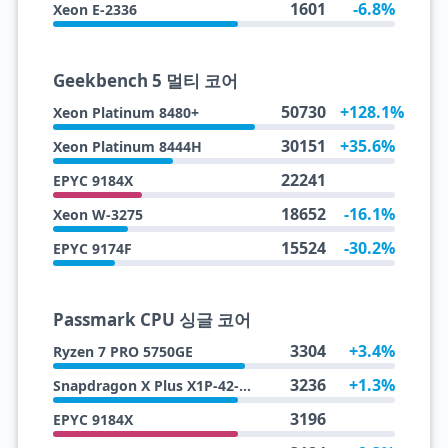
1601
-6.8%
Xeon E-2336
Geekbench 5 멀티 코어
50730
+128.1%
Xeon Platinum 8480+
30151
+35.6%
Xeon Platinum 8444H
22241
EPYC 9184X
18652
-16.1%
Xeon W-3275
15524
-30.2%
EPYC 9174F
Passmark CPU 싱글 코어
3304
+3.4%
Ryzen 7 PRO 5750GE
3236
+1.3%
Snapdragon X Plus X1P-42-100
3196
EPYC 9184X