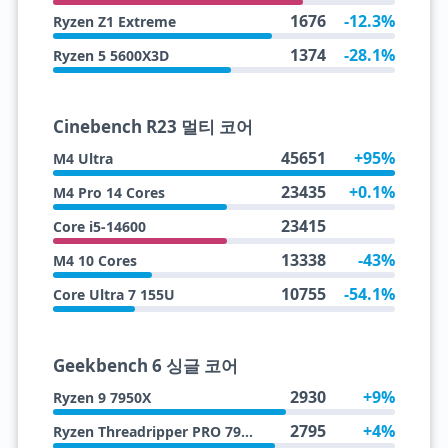
1676
-12.3%
Ryzen Z1 Extreme
1374
-28.1%
Ryzen 5 5600X3D
Cinebench R23 멀티 코어
45651
+95%
M4 Ultra
23435
+0.1%
M4 Pro 14 Cores
23415
Core i5-14600
13338
-43%
M4 10 Cores
10755
-54.1%
Core Ultra 7 155U
Geekbench 6 싱글 코어
2930
+9%
Ryzen 9 7950X
2795
+4%
Ryzen Threadripper PRO 7955WX