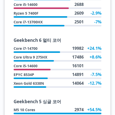
2688
Core i5-14600
2609
-2.9%
Ryzen 5 7400F
2501
-7%
Core i7-13700HX
Geekbench 6 멀티 코어
19982
+24.1%
Core i7-14700
17486
+8.6%
Core Ultra 9 275HX
16101
Core i5-14600
14891
-7.5%
EPYC 8534P
14064
-12.7%
Xeon Gold 6338N
Geekbench 5 싱글 코어
2974
+54.5%
M5 10 Cores