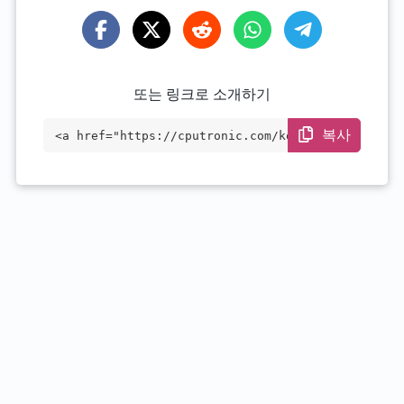
또는 링크로 소개하기
복사
<a href="https://cputronic.com/ko/cpu/in
tel-core-i5-14600" target="_blank">Intel
Core i5-14600</a>