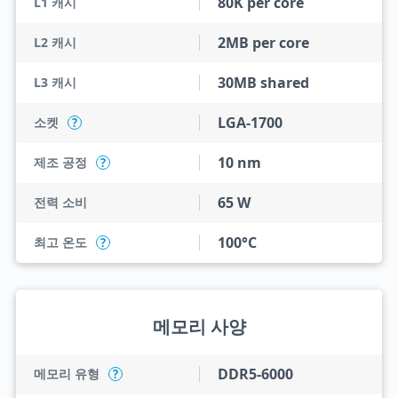
80K per core
L1 캐시
2MB per core
L2 캐시
30MB shared
L3 캐시
LGA-1700
소켓
?
10 nm
제조 공정
?
65 W
전력 소비
100°C
최고 온도
?
메모리 사양
DDR5-6000
메모리 유형
?