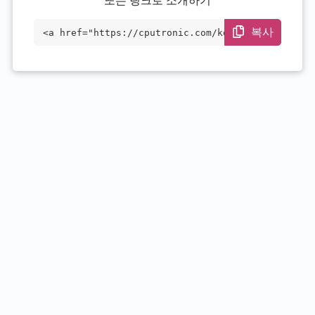
또는 링크로 소개하기
복사
<a href="https://cputronic.com/ko/cpu/in
tel-core-i7-14700f" target="_blank">Inte
l Core i7-14700F</a>