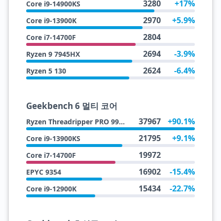
3280
+17%
Core i9-14900KS
2970
+5.9%
Core i9-13900K
2804
Core i7-14700F
2694
-3.9%
Ryzen 9 7945HX
2624
-6.4%
Ryzen 5 130
Geekbench 6 멀티 코어
37967
+90.1%
Ryzen Threadripper PRO 9985WX
21795
+9.1%
Core i9-13900KS
19972
Core i7-14700F
16902
-15.4%
EPYC 9354
15434
-22.7%
Core i9-12900K