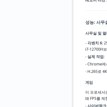
레노버 리전 
성능: 사무
사무실 및 
-
긱벤치 6
: 
i7-12700
-
실제 작업
:
- Chrome
- H.265로 
게임
이 프로세서는
때 FPS를 
-
사이버펑크 2