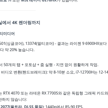
프로 7i
또는
MSI 레이더 GE78HX
가 있습니다.
실에서 4K 렌더링까지
멀티미디어
2501(싱글코어), 13374(멀티코어) - 결과는 라이젠 9 6900HX보다
H보다 약 20% 높습니다.
에서 50개의 탭 + 포토샵 + 줌 실행 - 지연 없이 원활하게 작업.
4K 비디오 변환(핸드브레이크): 약 8-10분 소요, i7-12700H는 12-1
 RTX 4070 또는 라데온 RX 7700S와 같은 독립형 그래픽 카드
제한하지 않습니다:
077(울트라, DLSS 품질)
: 1440p에서 85-90 FPS.