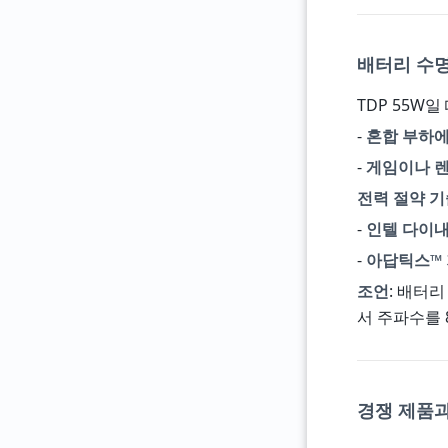
배터리 수명
TDP 55W
-
혼합 부하에
-
게임이나 렌
전력 절약 기
-
인텔 다이내믹
-
아답틱스™
조언
: 배터
서 주파수를 
경쟁 제품과