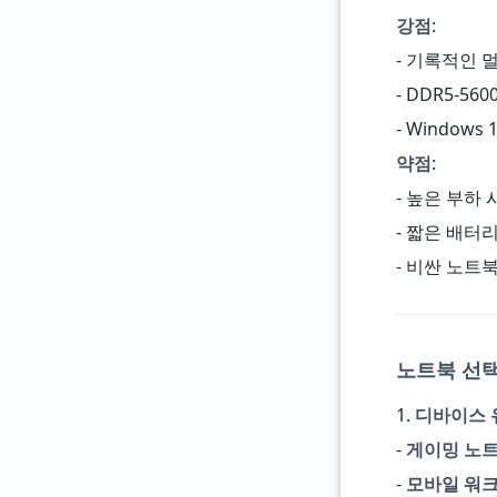
강점
:
- 기록적인 
- DDR5-56
- Window
약점
:
- 높은 부하 
- 짧은 배터리
- 비싼 노트북
노트북 선택
1.
디바이스 
-
게이밍 노
-
모바일 워