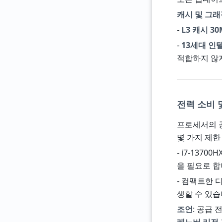
캐시 및 그래
-
L3 캐시 30
-
13세대 인
적합하지 않지
전력 소비 및
프로세서의 
몇 가지 제한
- i7-137
을 필요로 합
- 컴팩트한 
생할 수 있습
조언
: 공급