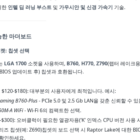
 위한
인텔 딥 러닝 부스트
및
가우시안 및 신경 가속기
기술.
가능한 마더보드
 소켓: 칩셋 선택
는
LGA 1700
소켓을 사용하며,
B760, H770, Z790
(랩터 레이크용
(BIOS 업데이트 후) 칩셋과 호환됩니다.
 $120-$180): 대부분의 사용자에게 최적입니다. 예시:
aming B760-Plus
- PCIe 5.0 및 2.5 Gb LAN을 갖춘 신뢰할 수 
60M-A WiFi
- Wi-Fi 6의 컴팩트한 선택.
0-$300): 오버클럭이 필요한 열광자용(‘K’ 인덱스 CPU 버전 사용 시
 시리즈 칩셋(예: Z690)칩셋의 보드 선택 시 Raptor Lake에 대한 
 확인하세요.