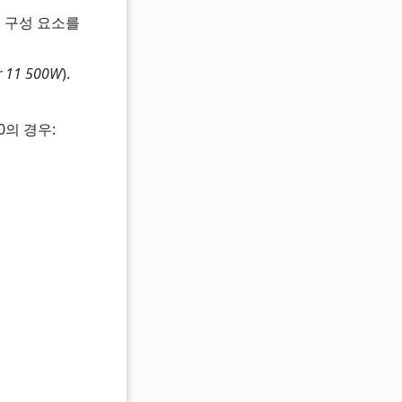
른 구성 요소를
er 11 500W
).
60의 경우: