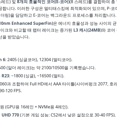
스레드) 및
8개의 효율적인 코어(E-코어)
(8 스레드)를 결합하여 총
공합니다. 이러한 구성은 멀티태스킹에 최적화되어 있으며, P-코
렌더링)을 담당하고 E-코어는 백그라운드 프로세스를 처리합니다.
0nm Enhanced SuperFin)
은 에너지 효율성과 성능 사이의 
레이크와 비교할 때 랩터 레이크는 증가된
L3 캐시(24MB)
와 코어
선을 받았습니다.
h 6
: 2405 (싱글코어), 12304 (멀티코어).
12500 (알더 레이크)는 약 2100/10500을 기록했습니다.
 R23
: ~1800 (싱글), ~16500 (멀티).
X 4060과 조합하여 Full HD에서 AAA 타이틀(사이버펑크 2077,
-120 FPS.
원 (GPU용 16레인 + NVMe용 4레인).
픽
UHD 770
(기본 게임 성능: CS2에서 낮은 설정으로 30-40 FPS).