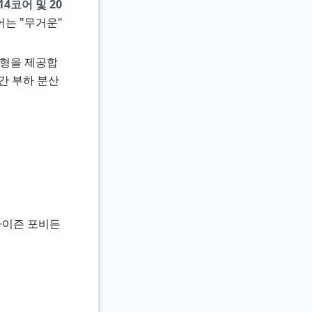
14코어 및 20
어는 "무거운"
균형을 제공합
 간 부하 분산
 호라이즌 포비든