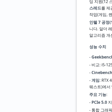
딩 지원(12 
스레드
를 제
작업(게임, 
인텔 7 공정(1
니다. 알더 
알고리즘 개
성능 수치
-
Geekbenc
- 비교: i5-
-
Cinebench
-
게임
: RT
웨스트)에서 90
주요 기능
:
-
PCIe 5.0
지
- 통합 그래