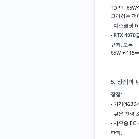
TDP가 65
고려하는 것
-
디스클릿 G
-
RTX 4070
규칙
: 모든 구
65W + 115W
5. 장점과 
장점
:
- 가격($23
- 낮은 전력 소
- 사무용 P
단점
: