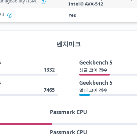
anageability (ISM)
?
Intel® AVX-512
Bit
Yes
?
벤치마크
6
Geekbench 5
1332
싱글 코어 점수
6
Geekbench 5
7465
멀티 코어 점수
Passmark CPU
Passmark CPU