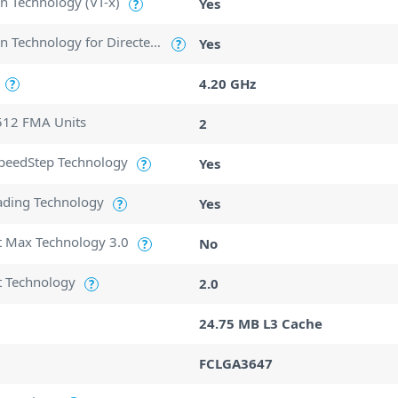
ion Technology (VT-x)
Yes
?
Intel Virtualization Technology for Directed I/O (VT-d)
Yes
?
4.20 GHz
?
512 FMA Units
2
SpeedStep Technology
Yes
?
ading Technology
Yes
?
t Max Technology 3.0
No
?
t Technology
2.0
?
24.75 MB L3 Cache
FCLGA3647