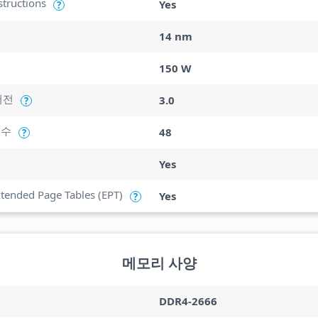
structions
Yes
?
14 nm
150 W
버전
3.0
?
 수
48
?
Yes
Extended Page Tables (EPT)
Yes
?
메모리 사양
DDR4-2666