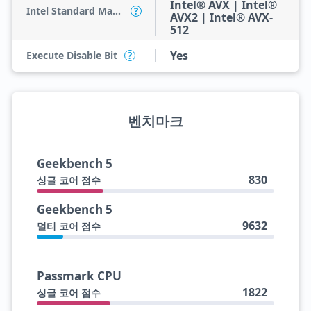
Intel® AVX | Intel®
Intel Standard Manageability (ISM)
?
AVX2 | Intel® AVX-
512
Yes
Execute Disable Bit
?
벤치마크
Geekbench 5
830
싱글 코어 점수
Geekbench 5
9632
멀티 코어 점수
Passmark CPU
1822
싱글 코어 점수