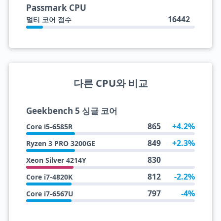
Passmark CPU
16442
멀티 코어 점수
다른 CPU와 비교
Geekbench 5 싱글 코어
865
+4.2%
Core i5-6585R
849
+2.3%
Ryzen 3 PRO 3200GE
830
Xeon Silver 4214Y
812
-2.2%
Core i7-4820K
797
-4%
Core i7-6567U