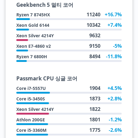
Geekbench 5 멀티 코어
11240
+16.7%
Ryzen 7 8745HX
10342
+7.4%
Xeon Gold 6144
9632
Xeon Silver 4214Y
9150
-5%
Xeon E7-4860 v2
8494
-11.8%
Ryzen 7 6800H
Passmark CPU 싱글 코어
1904
+4.5%
Core i7-5557U
1873
+2.8%
Core i5-3450S
1822
Xeon Silver 4214Y
1801
-1.2%
Athlon 200GE
1775
-2.6%
Core i5-3360M