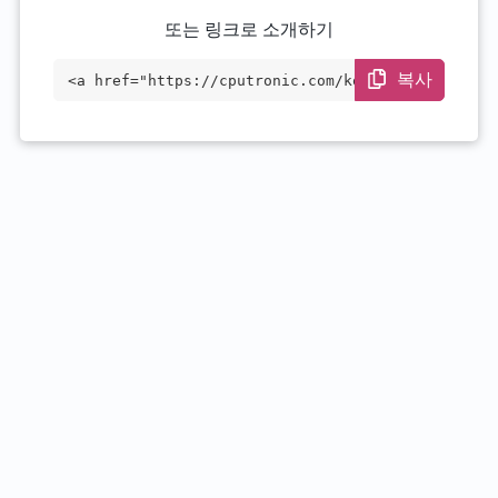
또는 링크로 소개하기
복사
<a href="https://cputronic.com/ko/cpu/in
tel-xeon-silver-4214y" target="_blank">I
ntel Xeon Silver 4214Y</a>