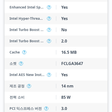
Yes
Enhanced Intel SpeedStep Technology
?
Yes
Intel Hyper-Threading Technology
?
No
Intel Turbo Boost Max Technology 3.0
?
2.0
Intel Turbo Boost Technology
?
16.5 MB
Cache
?
FCLGA3647
소켓
?
Yes
Intel AES New Instructions
?
14 nm
제조 공정
?
85 W
전력 소비
3.0
PCI 익스프레스 버전
?