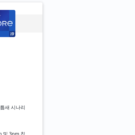
히 틈새 시나리
 및 3nm 칩