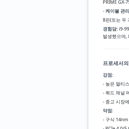
PRIME GX-75
-
케이블 관
8핀(또는 두
경험담
: i9
발생했으며,
프로세서의
강점
:
- 높은 멀티스
- 쿼드 채널 메
- 중고 시장에
약점
:
- 구식 14n
- PCIe 4.0