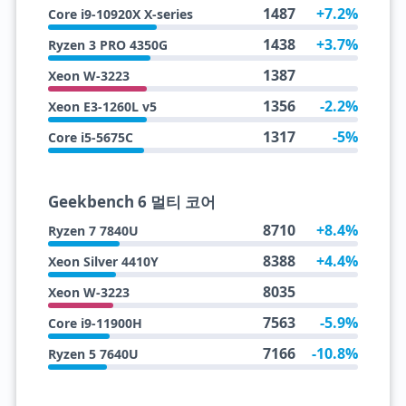
1487
+7.2%
Core i9-10920X X-series
1438
+3.7%
Ryzen 3 PRO 4350G
1387
Xeon W-3223
1356
-2.2%
Xeon E3-1260L v5
1317
-5%
Core i5-5675C
Geekbench 6 멀티 코어
8710
+8.4%
Ryzen 7 7840U
8388
+4.4%
Xeon Silver 4410Y
8035
Xeon W-3223
7563
-5.9%
Core i9-11900H
7166
-10.8%
Ryzen 5 7640U