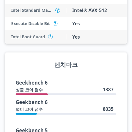
Intel® AVX-512
Intel Standard Manageability (ISM)
?
Yes
Execute Disable Bit
?
Yes
Intel Boot Guard
?
벤치마크
Geekbench 6
1387
싱글 코어 점수
Geekbench 6
8035
멀티 코어 점수
Geekbench 5