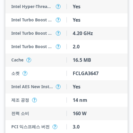
Yes
Intel Hyper-Threading Technology
?
Yes
Intel Turbo Boost Max Technology 3.0
?
4.20 GHz
Intel Turbo Boost Max Technology 3.0 Frequency
?
2.0
Intel Turbo Boost Technology
?
16.5 MB
Cache
?
FCLGA3647
소켓
?
Yes
Intel AES New Instructions
?
14 nm
제조 공정
?
160 W
전력 소비
3.0
PCI 익스프레스 버전
?