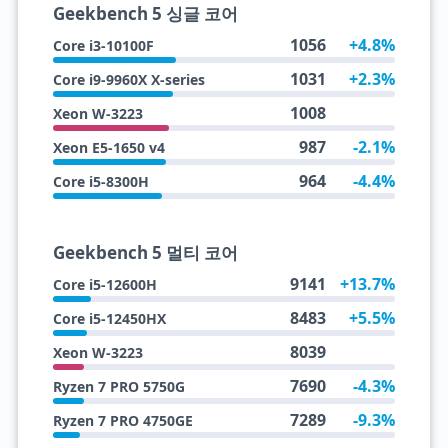
Geekbench 5 싱글 코어
1056
+4.8%
Core i3-10100F
1031
+2.3%
Core i9-9960X X-series
1008
Xeon W-3223
987
-2.1%
Xeon E5-1650 v4
964
-4.4%
Core i5-8300H
Geekbench 5 멀티 코어
9141
+13.7%
Core i5-12600H
8483
+5.5%
Core i5-12450HX
8039
Xeon W-3223
7690
-4.3%
Ryzen 7 PRO 5750G
7289
-9.3%
Ryzen 7 PRO 4750GE