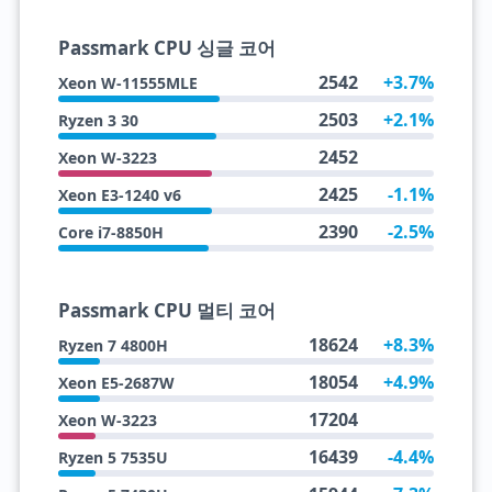
Passmark CPU 싱글 코어
2542
+3.7%
Xeon W-11555MLE
2503
+2.1%
Ryzen 3 30
2452
Xeon W-3223
2425
-1.1%
Xeon E3-1240 v6
2390
-2.5%
Core i7-8850H
Passmark CPU 멀티 코어
18624
+8.3%
Ryzen 7 4800H
18054
+4.9%
Xeon E5-2687W
17204
Xeon W-3223
16439
-4.4%
Ryzen 5 7535U