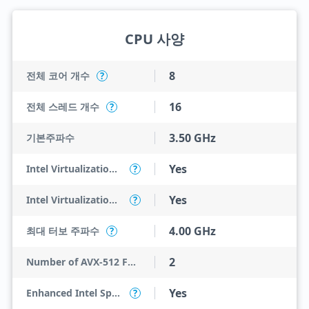
CPU 사양
8
전체 코어 개수
?
16
전체 스레드 개수
?
3.50 GHz
기본주파수
Yes
Intel Virtualization Technology (VT-x)
?
Yes
Intel Virtualization Technology for Directed I/O (VT-d)
?
4.00 GHz
최대 터보 주파수
?
2
Number of AVX-512 FMA Units
Yes
Enhanced Intel SpeedStep Technology
?