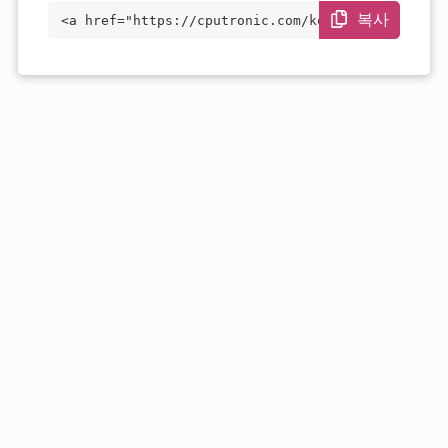
복사
<a href="https://cputronic.com/ko/cpu/in
tel-xeon-w-3223" target="_blank">Intel X
eon W-3223</a>