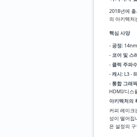
2018년에 
의 아키텍처는
핵심 사양
-
공정
: 14
-
코어 및 스
-
클럭 주파
-
캐시
: L3 - 
-
통합 그래
HDMI/디
아키텍처의 
커피 레이크는
성이 떨어집니
은 설정의 구형