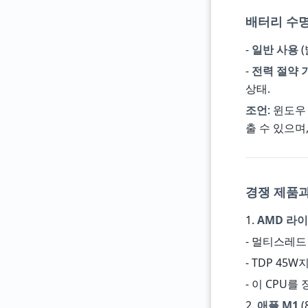
배터리 수명
-
일반 사용
(
-
전력 절약 
상태.
조언
: 윈도우
출 수 있으며
경쟁 제품과의
1.
AMD 라이젠
- 멀티스레드
- TDP 4
- 이 CPU를
2.
애플 M1
(