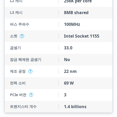
256K per core
L2 캐시
8MB shared
L3 캐시
100MHz
버스 주파수
Intel Socket 1155
소켓
?
33.0
곱셈기
No
잠금 해제된 곱셈기
22 nm
제조 공정
?
69 W
전력 소비
3
PCIe 버전
?
1.4 billions
트랜지스터 개수