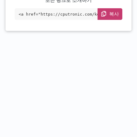
또는 링크로 소개하기
복사
<a href="https://cputronic.com/ko/cpu/in
tel-xeon-e3-1230-v2" target="_blank">Int
el Xeon E3-1230 v2</a>