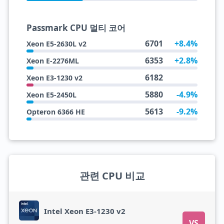
Passmark CPU 멀티 코어
6701
+8.4%
Xeon E5-2630L v2
6353
+2.8%
Xeon E-2276ML
6182
Xeon E3-1230 v2
5880
-4.9%
Xeon E5-2450L
5613
-9.2%
Opteron 6366 HE
관련 CPU 비교
Intel Xeon E3-1230 v2
VS