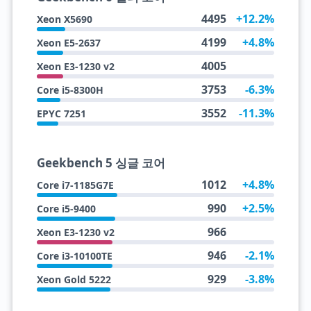
4495
+12.2%
Xeon X5690
4199
+4.8%
Xeon E5-2637
4005
Xeon E3-1230 v2
3753
-6.3%
Core i5-8300H
3552
-11.3%
EPYC 7251
Geekbench 5 싱글 코어
1012
+4.8%
Core i7-1185G7E
990
+2.5%
Core i5-9400
966
Xeon E3-1230 v2
946
-2.1%
Core i3-10100TE
929
-3.8%
Xeon Gold 5222