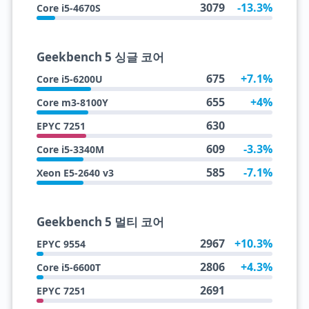
3079
-13.3%
Core i5-4670S
Geekbench 5 싱글 코어
675
+7.1%
Core i5-6200U
655
+4%
Core m3-8100Y
630
EPYC 7251
609
-3.3%
Core i5-3340M
585
-7.1%
Xeon E5-2640 v3
Geekbench 5 멀티 코어
2967
+10.3%
EPYC 9554
2806
+4.3%
Core i5-6600T
2691
EPYC 7251