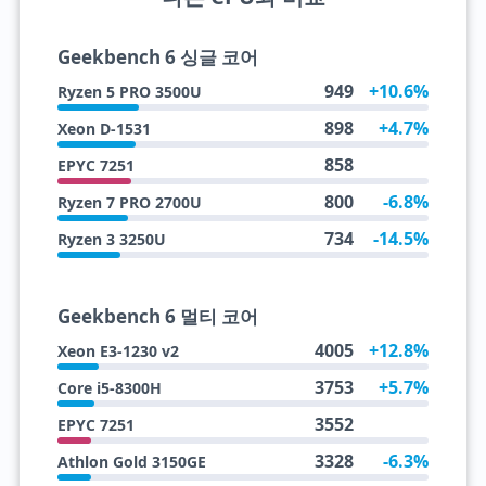
Geekbench 6 싱글 코어
949
+10.6%
Ryzen 5 PRO 3500U
898
+4.7%
Xeon D-1531
858
EPYC 7251
800
-6.8%
Ryzen 7 PRO 2700U
734
-14.5%
Ryzen 3 3250U
Geekbench 6 멀티 코어
4005
+12.8%
Xeon E3-1230 v2
3753
+5.7%
Core i5-8300H
3552
EPYC 7251
3328
-6.3%
Athlon Gold 3150GE