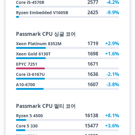
2577
-4.2%
Core i5-4570R
2425
-9.9%
Ryzen Embedded V1605B
Passmark CPU 싱글 코어
1719
+2.9%
Xeon Platinum 8352M
1698
+1.6%
Xeon Gold 6130T
1671
EPYC 7251
1636
-2.1%
Core i3-6167U
1607
-3.8%
A10-6700
Passmark CPU 멀티 코어
16138
+8.1%
Ryzen 5 4500
15477
+3.6%
Core 5 330