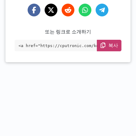
또는 링크로 소개하기
복사
<a href="https://cputronic.com/ko/cpu/in
tel-xeon-gold-6130t" target="_blank">Int
el Xeon Gold 6130T</a>