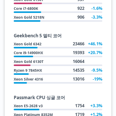
922
-1.6%
Core i7-6800K
906
-3.3%
Xeon Gold 5218N
Geekbench 5 멀티 코어
23466
+46.1%
Xeon Gold 6342
19393
+20.7%
Core i9-14900HX
16064
Xeon Gold 6130T
14535
-9.5%
Ryzen 9 7845HX
13016
-19%
Xeon Silver 4316
Passmark CPU 싱글 코어
1754
+3.3%
Xeon E5-2628 v3
1719
+1.2%
Xeon Platinum 8352M