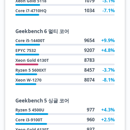
1079
-3.1%
Xeon Gold 5118
1034
-7.1%
Core i7-4710HQ
Geekbench 6 멀티 코어
9654
+9.9%
Core i5-14400T
9207
+4.8%
EPYC 7532
8783
Xeon Gold 6130T
8457
-3.7%
Ryzen 5 5600XT
8074
-8.1%
Xeon W-1270
Geekbench 5 싱글 코어
977
+4.3%
Ryzen 5 4500U
960
+2.5%
Core i3-9100T
937
Xeon Gold 6130T