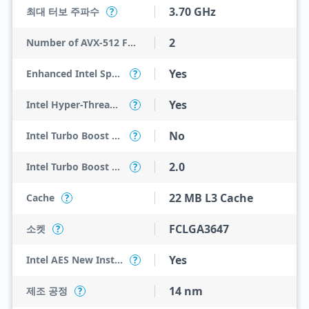
3.70 GHz
최대 터보 주파수
?
2
Number of AVX-512 FMA Units
Yes
Enhanced Intel SpeedStep Technology
?
Yes
Intel Hyper-Threading Technology
?
No
Intel Turbo Boost Max Technology 3.0
?
2.0
Intel Turbo Boost Technology
?
22 MB L3 Cache
Cache
?
FCLGA3647
소켓
?
Yes
Intel AES New Instructions
?
14 nm
제조 공정
?