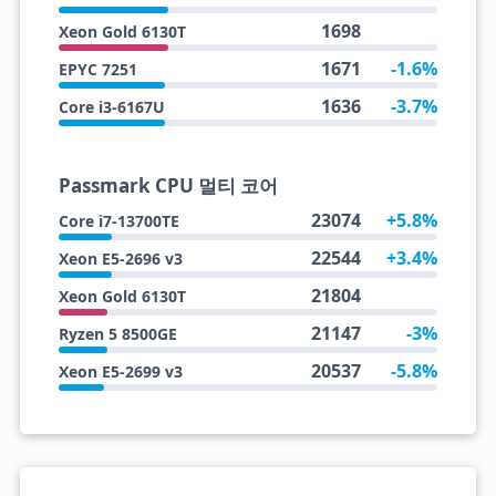
1698
Xeon Gold 6130T
1671
-1.6%
EPYC 7251
1636
-3.7%
Core i3-6167U
Passmark CPU 멀티 코어
23074
+5.8%
Core i7-13700TE
22544
+3.4%
Xeon E5-2696 v3
21804
Xeon Gold 6130T
21147
-3%
Ryzen 5 8500GE
20537
-5.8%
Xeon E5-2699 v3