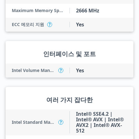
2666 MHz
Maximum Memory Speed
Yes
ECC 메모리 지원
?
인터페이스 및 포트
Yes
Intel Volume Management Device (VMD)
?
여러 가지 잡다한
Intel® SSE4.2 |
Intel® AVX | Intel®
Intel Standard Manageability (ISM)
?
AVX2 | Intel® AVX-
512