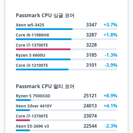
Passmark CPU 싱글 코어
3347
+3.7%
Xeon w5-3425
3287
+1.8%
Core i9-11980HK
3228
Core i7-13700TE
3185
-1.3%
Ryzen 5 6600U
3101
-3.9%
Core i3-12100TE
Passmark CPU 멀티 코어
25121
+8.9%
Ryzen 5 7500X3D
24013
+4.1%
Xeon Silver 4410Y
23074
Core i7-13700TE
22544
-2.3%
Xeon E5-2696 v3