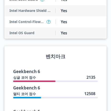
Yes
Intel Hardware Shield Eligibility
Yes
Intel Control-Flow Enforcement Technology
?
Yes
Intel OS Guard
벤치마크
Geekbench 6
2135
싱글 코어 점수
Geekbench 6
12508
멀티 코어 점수