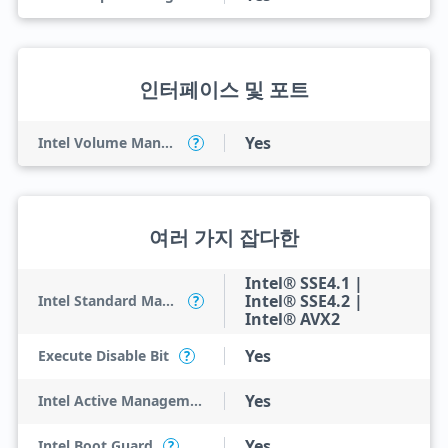
인터페이스 및 포트
Yes
Intel Volume Management Device (VMD)
?
여러 가지 잡다한
Intel® SSE4.1 |
Intel® SSE4.2 |
Intel Standard Manageability (ISM)
?
Intel® AVX2
Yes
Execute Disable Bit
?
Yes
Intel Active Management Technology (AMT)
Yes
Intel Boot Guard
?