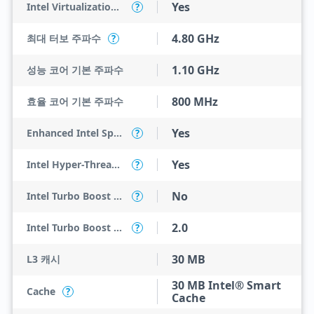
Yes
Intel Virtualization Technology for Directed I/O (VT-d)
?
4.80 GHz
최대 터보 주파수
?
1.10 GHz
성능 코어 기본 주파수
800 MHz
효율 코어 기본 주파수
Yes
Enhanced Intel SpeedStep Technology
?
Yes
Intel Hyper-Threading Technology
?
No
Intel Turbo Boost Max Technology 3.0
?
2.0
Intel Turbo Boost Technology
?
30 MB
L3 캐시
30 MB Intel® Smart
Cache
?
Cache