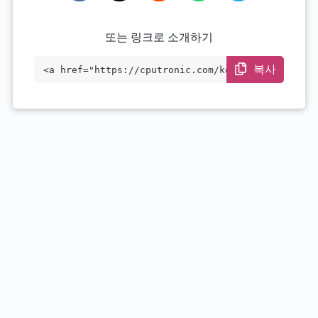
또는 링크로 소개하기
복사
<a href="https://cputronic.com/ko/cpu/in
tel-core-i7-13700te" target="_blank">Int
el Core i7-13700TE</a>