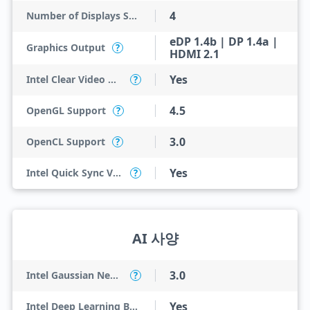
4
Number of Displays Supported
eDP 1.4b | DP 1.4a |
Graphics Output
?
HDMI 2.1
Yes
Intel Clear Video HD Technology
?
4.5
OpenGL Support
?
3.0
OpenCL Support
?
Yes
Intel Quick Sync Video
?
AI 사양
3.0
Intel Gaussian Neural Accelerator
?
Yes
Intel Deep Learning Boost (Intel DL Boost)