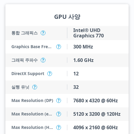
GPU 사양
Intel® UHD
통합 그래픽스
?
Graphics 770
300 MHz
Graphics Base Frequency
?
1.60 GHz
그래픽 주파수
?
12
DirectX Support
?
32
실행 유닛
?
7680 x 4320 @ 60Hz
Max Resolution (DP)
?
5120 x 3200 @ 120Hz
Max Resolution (eDP - Integrated Flat Panel)
?
4096 x 2160 @ 60Hz
Max Resolution (HDMI)
?