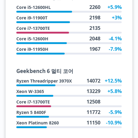
2260
+5.9%
Core i5-12600HL
2198
+3%
Core i9-11900T
2135
Core i7-13700TE
2048
-4.1%
Core i5-12600H
1967
-7.9%
Core i9-11950H
Geekbench 6 멀티 코어
14072
+12.5%
Ryzen Threadripper 3970X
13229
+5.8%
Xeon W-3365
12508
Core i7-13700TE
11772
-5.9%
Ryzen 5 8400F
11150
-10.9%
Xeon Platinum 8260