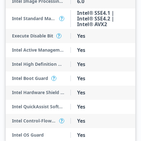
6.0
Intel Image Processing Unit
Intel® SSE4.1 |
Intel® SSE4.2 |
Intel Standard Manageability (ISM)
?
Intel® AVX2
Yes
Execute Disable Bit
?
Yes
Intel Active Management Technology (AMT)
Yes
Intel High Definition Audio
Yes
Intel Boot Guard
?
Yes
Intel Hardware Shield Eligibility
Yes
Intel QuickAssist Software Acceleration
Yes
Intel Control-Flow Enforcement Technology
?
Yes
Intel OS Guard