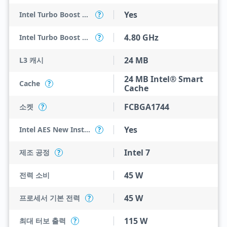
Yes
Intel Turbo Boost Max Technology 3.0
?
4.80 GHz
Intel Turbo Boost Max Technology 3.0 Frequency
?
24 MB
L3 캐시
24 MB Intel® Smart
Cache
?
Cache
FCBGA1744
소켓
?
Yes
Intel AES New Instructions
?
Intel 7
제조 공정
?
45 W
전력 소비
45 W
프로세서 기본 전력
?
115 W
최대 터보 출력
?