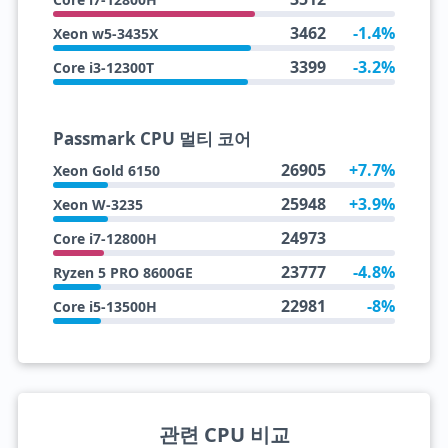
3462
-1.4%
Xeon w5-3435X
3399
-3.2%
Core i3-12300T
Passmark CPU 멀티 코어
26905
+7.7%
Xeon Gold 6150
25948
+3.9%
Xeon W-3235
24973
Core i7-12800H
23777
-4.8%
Ryzen 5 PRO 8600GE
22981
-8%
Core i5-13500H
관련 CPU 비교