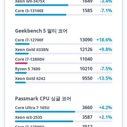
1649
-3.4%
Xeon w9-3475X
1585
-7.1%
Core i3-13100E
Geekbench 5 멀티 코어
13090
+18.6%
Core i7-12700F
12126
+9.8%
Xeon Gold 6338N
11040
Core i7-12800H
10210
-7.5%
Ryzen 5 7600
9550
-13.5%
Xeon Gold 6242
Passmark CPU 싱글 코어
3660
+4.2%
Core Ultra 7 165U
3587
+2.1%
Xeon w3-2535
3512
Core i7-12800H