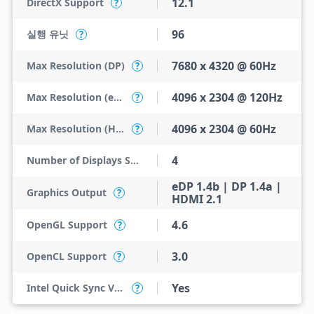
12.1
DirectX Support
?
96
실행 유닛
?
7680 x 4320 @ 60Hz
Max Resolution (DP)
?
4096 x 2304 @ 120Hz
Max Resolution (eDP - Integrated Flat Panel)
?
4096 x 2304 @ 60Hz
Max Resolution (HDMI)
?
4
Number of Displays Supported
eDP 1.4b | DP 1.4a |
Graphics Output
?
HDMI 2.1
4.6
OpenGL Support
?
3.0
OpenCL Support
?
Yes
Intel Quick Sync Video
?