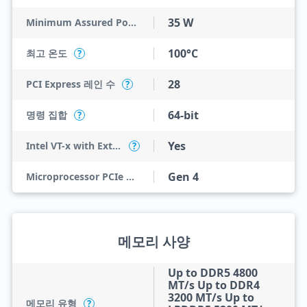
35 W
Minimum Assured Power
100°C
최고 온도
?
28
PCI Express 레인 수
?
64-bit
명령 집합
?
Yes
Intel VT-x with Extended Page Tables (EPT)
?
Gen 4
Microprocessor PCIe Revision
메모리 사양
Up to DDR5 4800
MT/s Up to DDR4
3200 MT/s Up to
메모리 유형
?