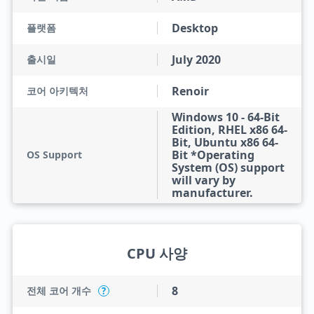
Desktop
플랫폼
July 2020
출시일
Renoir
코어 아키텍처
Windows 10 - 64-Bit
Edition, RHEL x86 64-
Bit, Ubuntu x86 64-
Bit *Operating
OS Support
System (OS) support
will vary by
manufacturer.
CPU 사양
8
전체 코어 개수
?