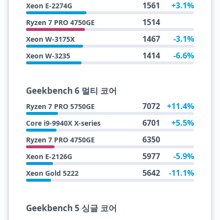
1561
+3.1%
Xeon E-2274G
1514
Ryzen 7 PRO 4750GE
1467
-3.1%
Xeon W-3175X
1414
-6.6%
Xeon W-3235
Geekbench 6 멀티 코어
7072
+11.4%
Ryzen 7 PRO 5750GE
6701
+5.5%
Core i9-9940X X-series
6350
Ryzen 7 PRO 4750GE
5977
-5.9%
Xeon E-2126G
5642
-11.1%
Xeon Gold 5222
Geekbench 5 싱글 코어