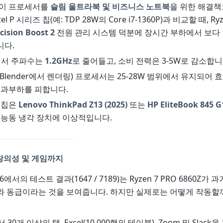
는 이 프로세서를
슬림 울트라북 및 비즈니스 노트북
을 위한 해결
el P 시리즈 칩(예: TDP 28W의 Core i7-1360P)과 비교할 때, Ryz
cision Boost 2
전원 관리 시스템 덕분에 장시간 부하에서 보다
니다.
에서 주파수는
1.2GHz
로 줄어들고, 소비 전력은 3-5W로 감소합니
: Blender에서 렌더링) 프로세서는 25-28W 범위에서 유지되어 
 과부하를 피합니다.
 칩은
Lenovo ThinkPad Z13 (2025)
또는
HP EliteBook 845 G
 능동 냉각 장치에 이상적입니다.
 창의성 및 게임까지
 6에서의 테스트 결과(1647 / 7189)는 Ryzen 7 PRO 6860Z가
와 동급이라는 것을 보여줍니다. 하지만 실제로는 어떻게 작동할
서 30개 이상의 탭, Excel(10,000행의 테이블), Zoom 및 Slac