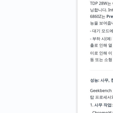
TDP 28W
닝합니다. Int
6860Z는
Pre
능을 보여줍
- 대기 모드
- 부하 시(예
출로 인해 열
이로 인해 이
동 또는 소형
성능: 사무,
Geekbench
탑 프로세서
1.
사무 작업
:
- Chrome에