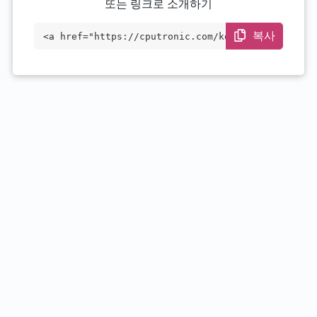
또는 링크로 소개하기
복사
<a href="https://cputronic.com/ko/cpu/am
d-epyc-7371" target="_blank">AMD EPYC 73
71</a>