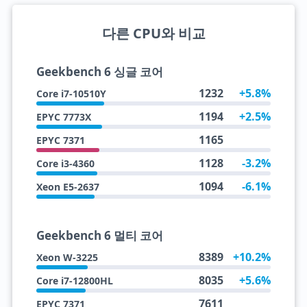
다른 CPU와 비교
Geekbench 6 싱글 코어
1232
+5.8%
Core i7-10510Y
1194
+2.5%
EPYC 7773X
1165
EPYC 7371
1128
-3.2%
Core i3-4360
1094
-6.1%
Xeon E5-2637
Geekbench 6 멀티 코어
8389
+10.2%
Xeon W-3225
8035
+5.6%
Core i7-12800HL
7611
EPYC 7371