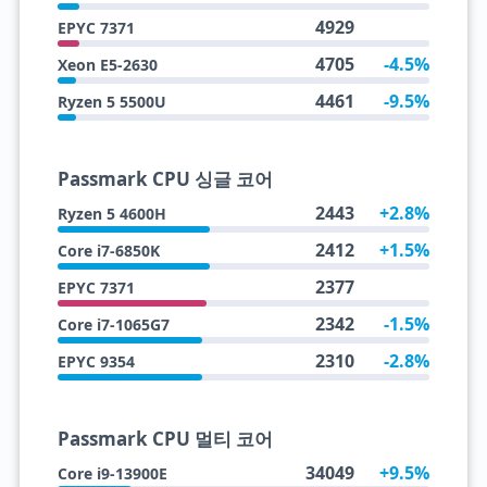
4929
EPYC 7371
4705
-4.5%
Xeon E5-2630
4461
-9.5%
Ryzen 5 5500U
Passmark CPU 싱글 코어
2443
+2.8%
Ryzen 5 4600H
2412
+1.5%
Core i7-6850K
2377
EPYC 7371
2342
-1.5%
Core i7-1065G7
2310
-2.8%
EPYC 9354
Passmark CPU 멀티 코어
34049
+9.5%
Core i9-13900E