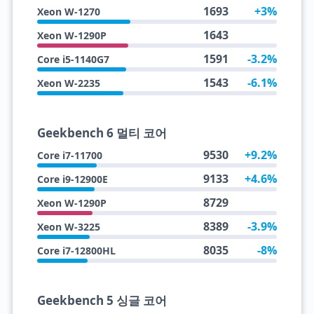
1693
+3%
Xeon W-1270
1643
Xeon W-1290P
1591
-3.2%
Core i5-1140G7
1543
-6.1%
Xeon W-2235
Geekbench 6 멀티 코어
9530
+9.2%
Core i7-11700
9133
+4.6%
Core i9-12900E
8729
Xeon W-1290P
8389
-3.9%
Xeon W-3225
8035
-8%
Core i7-12800HL
Geekbench 5 싱글 코어