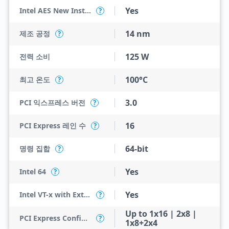
Yes
Intel AES New Instructions
?
14 nm
제조 공정
?
125 W
전력 소비
100°C
최고 온도
?
3.0
PCI 익스프레스 버전
?
16
PCI Express 레인 수
?
64-bit
명령 집합
?
Yes
Intel 64
?
Yes
Intel VT-x with Extended Page Tables (EPT)
?
Up to 1x16 | 2x8 |
PCI Express Configurations
?
1x8+2x4