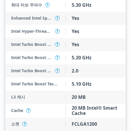
5.30 GHz
최대 터보 주파수
?
Yes
Enhanced Intel SpeedStep Technology
?
Yes
Intel Hyper-Threading Technology
?
Yes
Intel Turbo Boost Max Technology 3.0
?
5.20 GHz
Intel Turbo Boost Max Technology 3.0 Frequency
?
2.0
Intel Turbo Boost Technology
?
5.10 GHz
Intel Turbo Boost Technology 2.0 Frequency
20 MB
L3 캐시
20 MB Intel® Smart
Cache
?
Cache
FCLGA1200
소켓
?