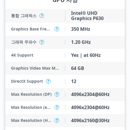
Intel® UHD
통합 그래픽스
?
Graphics P630
350 MHz
Graphics Base Frequency
?
1.20 GHz
그래픽 주파수
?
Yes | at 60Hz
4K Support
64 GB
Graphics Video Max Memory
12
DirectX Support
?
4096x2304@60Hz
Max Resolution (DP)
?
4096x2304@60Hz
Max Resolution (eDP - Integrated Flat Panel)
?
4096x2160@30Hz
Max Resolution (HDMI)
?