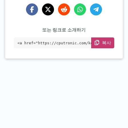
또는 링크로 소개하기
복사
<a href="https://cputronic.com/ko/cpu/in
tel-xeon-w-1290p" target="_blank">Intel
Xeon W-1290P</a>