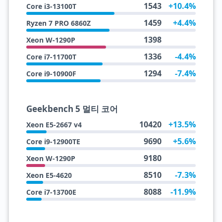
1543
+10.4%
Core i3-13100T
1459
+4.4%
Ryzen 7 PRO 6860Z
1398
Xeon W-1290P
1336
-4.4%
Core i7-11700T
1294
-7.4%
Core i9-10900F
Geekbench 5 멀티 코어
10420
+13.5%
Xeon E5-2667 v4
9690
+5.6%
Core i9-12900TE
9180
Xeon W-1290P
8510
-7.3%
Xeon E5-4620
8088
-11.9%
Core i7-13700E