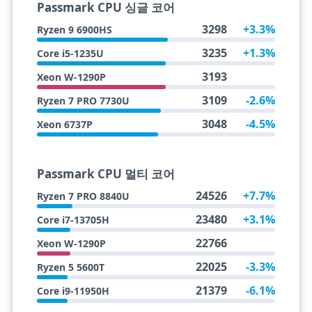
Passmark CPU 싱글 코어
3298
+3.3%
Ryzen 9 6900HS
3235
+1.3%
Core i5-1235U
3193
Xeon W-1290P
3109
-2.6%
Ryzen 7 PRO 7730U
3048
-4.5%
Xeon 6737P
Passmark CPU 멀티 코어
24526
+7.7%
Ryzen 7 PRO 8840U
23480
+3.1%
Core i7-13705H
22766
Xeon W-1290P
22025
-3.3%
Ryzen 5 5600T
21379
-6.1%
Core i9-11950H