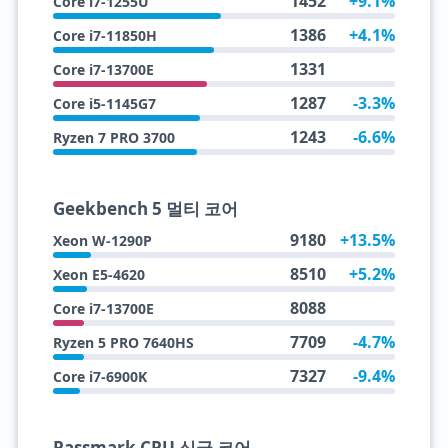
1452
+9.1%
Core i7-1255U
1386
+4.1%
Core i7-11850H
1331
Core i7-13700E
1287
-3.3%
Core i5-1145G7
1243
-6.6%
Ryzen 7 PRO 3700
Geekbench 5 멀티 코어
9180
+13.5%
Xeon W-1290P
8510
+5.2%
Xeon E5-4620
8088
Core i7-13700E
7709
-4.7%
Ryzen 5 PRO 7640HS
7327
-9.4%
Core i7-6900K
Passmark CPU 싱글 코어