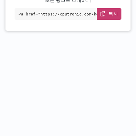
또는 링크로 소개하기
복사
<a href="https://cputronic.com/ko/cpu/in
tel-core-i7-13700e" target="_blank">Inte
l Core i7-13700E</a>