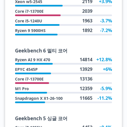
2119
+3.9%
Xeon w5-2545
2039
Core i7-13700E
1963
-3.7%
Core i5-1240U
1892
-7.2%
Ryzen 9 5900HS
Geekbench 6 멀티 코어
14814
+12.8%
Ryzen AI 9 HX 470
13929
+6%
EPYC 4545P
13136
Core i7-13700E
12359
-5.9%
M1 Pro
11665
-11.2%
Snapdragon X X1-26-100
Geekbench 5 싱글 코어