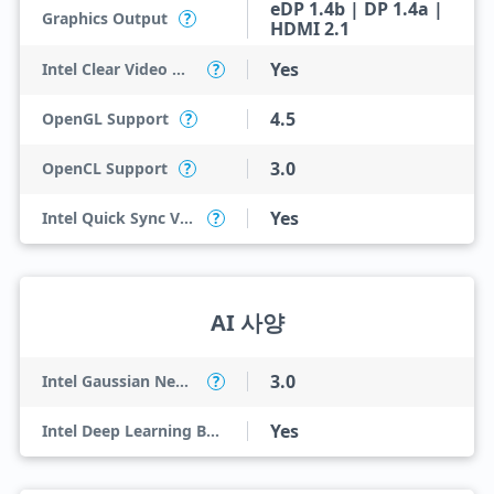
eDP 1.4b | DP 1.4a |
Graphics Output
?
HDMI 2.1
Yes
Intel Clear Video HD Technology
?
4.5
OpenGL Support
?
3.0
OpenCL Support
?
Yes
Intel Quick Sync Video
?
AI 사양
3.0
Intel Gaussian Neural Accelerator
?
Yes
Intel Deep Learning Boost (Intel DL Boost)