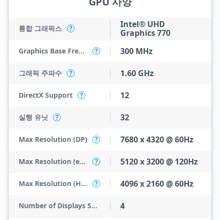
GPU 사양
Intel® UHD
통합 그래픽스
?
Graphics 770
300 MHz
Graphics Base Frequency
?
1.60 GHz
그래픽 주파수
?
12
DirectX Support
?
32
실행 유닛
?
7680 x 4320 @ 60Hz
Max Resolution (DP)
?
5120 x 3200 @ 120Hz
Max Resolution (eDP - Integrated Flat Panel)
?
4096 x 2160 @ 60Hz
Max Resolution (HDMI)
?
4
Number of Displays Supported