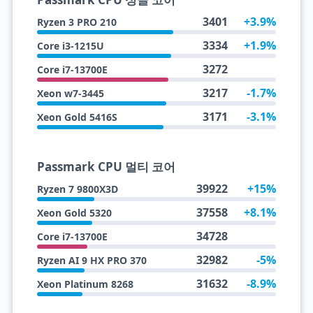
3401
+3.9%
Ryzen 3 PRO 210
3334
+1.9%
Core i3-1215U
3272
Core i7-13700E
3217
-1.7%
Xeon w7-3445
3171
-3.1%
Xeon Gold 5416S
Passmark CPU 멀티 코어
39922
+15%
Ryzen 7 9800X3D
37558
+8.1%
Xeon Gold 5320
34728
Core i7-13700E
32982
-5%
Ryzen AI 9 HX PRO 370
31632
-8.9%
Xeon Platinum 8268