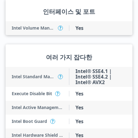
인터페이스 및 포트
Yes
Intel Volume Management Device (VMD)
?
여러 가지 잡다한
Intel® SSE4.1 |
Intel® SSE4.2 |
Intel Standard Manageability (ISM)
?
Intel® AVX2
Yes
Execute Disable Bit
?
Yes
Intel Active Management Technology (AMT)
Yes
Intel Boot Guard
?
Yes
Intel Hardware Shield Eligibility