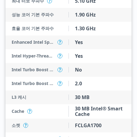
5.10 GHz
최대 터보 주파수
?
1.90 GHz
성능 코어 기본 주파수
1.30 GHz
효율 코어 기본 주파수
Yes
Enhanced Intel SpeedStep Technology
?
Yes
Intel Hyper-Threading Technology
?
No
Intel Turbo Boost Max Technology 3.0
?
2.0
Intel Turbo Boost Technology
?
30 MB
L3 캐시
30 MB Intel® Smart
Cache
?
Cache
FCLGA1700
소켓
?