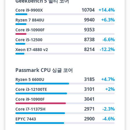
Geekbench 5 멀티 코어
10704
+14.4%
Core i9-9900X
9940
+6.3%
Ryzen 7 8840U
9353
Core i9-10900F
8738
-6.6%
Core i5-12500
8214
-12.2%
Xeon E7-4880 v2
Passmark CPU 싱글 코어
3185
+4.7%
Ryzen 5 6600U
3101
+2%
Core i3-12100TE
3041
Core i9-10900F
2971
-2.3%
Core i7-11375H
2900
-4.6%
EPYC 7443