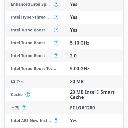
Yes
Enhanced Intel SpeedStep Technology
?
Yes
Intel Hyper-Threading Technology
?
Yes
Intel Turbo Boost Max Technology 3.0
?
5.10 GHz
Intel Turbo Boost Max Technology 3.0 Frequency
?
2.0
Intel Turbo Boost Technology
?
5.00 GHz
Intel Turbo Boost Technology 2.0 Frequency
20 MB
L3 캐시
20 MB Intel® Smart
Cache
?
Cache
FCLGA1200
소켓
?
Yes
Intel AES New Instructions
?