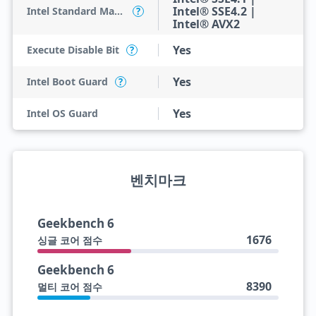
Intel® SSE4.2 |
Intel Standard Manageability (ISM)
?
Intel® AVX2
Yes
Execute Disable Bit
?
Yes
Intel Boot Guard
?
Yes
Intel OS Guard
벤치마크
Geekbench 6
1676
싱글 코어 점수
Geekbench 6
8390
멀티 코어 점수