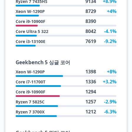
9134
+8.9%
Ryzen 7 7435HS
8729
+4%
Xeon W-1290P
8390
Core i9-10900F
8042
-4.1%
Core Ultra 5 322
7619
-9.2%
Core i3-13100E
Geekbench 5 싱글 코어
1398
+8%
Xeon W-1290P
1336
+3.2%
Core i7-11700T
1294
Core i9-10900F
1257
-2.9%
Ryzen 7 5825C
1212
-6.3%
Ryzen 7 3700X