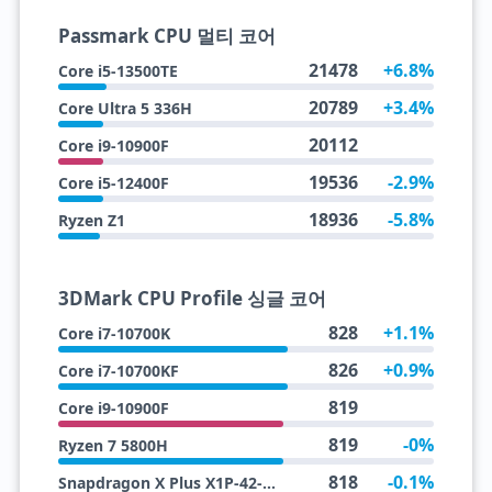
Passmark CPU 멀티 코어
21478
+6.8%
Core i5-13500TE
20789
+3.4%
Core Ultra 5 336H
20112
Core i9-10900F
19536
-2.9%
Core i5-12400F
18936
-5.8%
Ryzen Z1
3DMark CPU Profile 싱글 코어
828
+1.1%
Core i7-10700K
826
+0.9%
Core i7-10700KF
819
Core i9-10900F
819
-0%
Ryzen 7 5800H
818
-0.1%
Snapdragon X Plus X1P-42-100