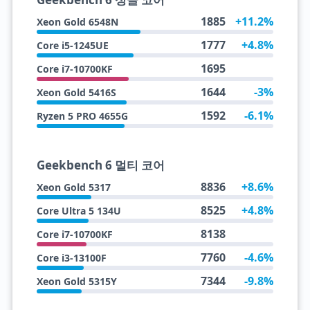
1885
+11.2%
Xeon Gold 6548N
1777
+4.8%
Core i5-1245UE
1695
Core i7-10700KF
1644
-3%
Xeon Gold 5416S
1592
-6.1%
Ryzen 5 PRO 4655G
Geekbench 6 멀티 코어
8836
+8.6%
Xeon Gold 5317
8525
+4.8%
Core Ultra 5 134U
8138
Core i7-10700KF
7760
-4.6%
Core i3-13100F
7344
-9.8%
Xeon Gold 5315Y