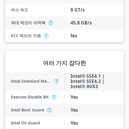
8 GT/s
버스 속도
45.8 GB/s
최대 메모리 대역폭
?
No
ECC 메모리 지원
?
여러 가지 잡다한
Intel® SSE4.1 |
Intel® SSE4.2 |
Intel Standard Manageability (ISM)
?
Intel® AVX2
Yes
Execute Disable Bit
?
Yes
Intel Boot Guard
?
Yes
Intel OS Guard