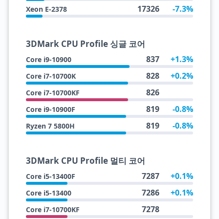
17326
-7.3%
Xeon E-2378
3DMark CPU Profile 싱글 코어
837
+1.3%
Core i9-10900
828
+0.2%
Core i7-10700K
826
Core i7-10700KF
819
-0.8%
Core i9-10900F
819
-0.8%
Ryzen 7 5800H
3DMark CPU Profile 멀티 코어
7287
+0.1%
Core i5-13400F
7286
+0.1%
Core i5-13400
7278
Core i7-10700KF