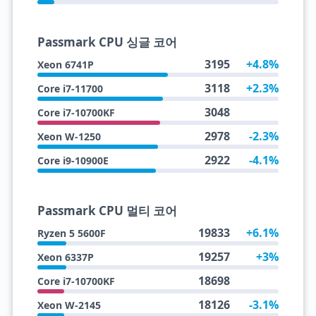
Passmark CPU 싱글 코어
3195
+4.8%
Xeon 6741P
3118
+2.3%
Core i7-11700
3048
Core i7-10700KF
2978
-2.3%
Xeon W-1250
2922
-4.1%
Core i9-10900E
Passmark CPU 멀티 코어
19833
+6.1%
Ryzen 5 5600F
19257
+3%
Xeon 6337P
18698
Core i7-10700KF
18126
-3.1%
Xeon W-2145