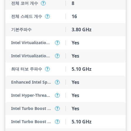
8
전체 코어 개수
?
16
전체 스레드 개수
?
3.80 GHz
기본주파수
Yes
Intel Virtualization Technology (VT-x)
?
Yes
Intel Virtualization Technology for Directed I/O (VT-d)
?
5.10 GHz
최대 터보 주파수
?
Yes
Enhanced Intel SpeedStep Technology
?
Yes
Intel Hyper-Threading Technology
?
Yes
Intel Turbo Boost Max Technology 3.0
?
5.10 GHz
Intel Turbo Boost Max Technology 3.0 Frequency
?