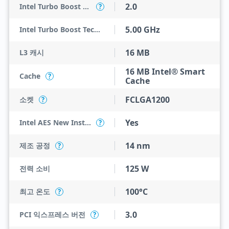
2.0
Intel Turbo Boost Technology
?
5.00 GHz
Intel Turbo Boost Technology 2.0 Frequency
16 MB
L3 캐시
16 MB Intel® Smart
Cache
?
Cache
FCLGA1200
소켓
?
Yes
Intel AES New Instructions
?
14 nm
제조 공정
?
125 W
전력 소비
100°C
최고 온도
?
3.0
PCI 익스프레스 버전
?