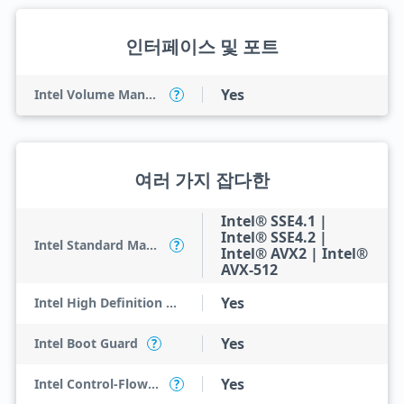
인터페이스 및 포트
Yes
Intel Volume Management Device (VMD)
?
여러 가지 잡다한
Intel® SSE4.1 |
Intel® SSE4.2 |
Intel Standard Manageability (ISM)
?
Intel® AVX2 | Intel®
AVX-512
Yes
Intel High Definition Audio
Yes
Intel Boot Guard
?
Yes
Intel Control-Flow Enforcement Technology
?