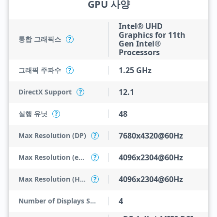
GPU 사양
Intel® UHD
Graphics for 11th
통합 그래픽스
?
Gen Intel®
Processors
1.25 GHz
그래픽 주파수
?
12.1
DirectX Support
?
48
실행 유닛
?
7680x4320@60Hz
Max Resolution (DP)
?
4096x2304@60Hz
Max Resolution (eDP - Integrated Flat Panel)
?
4096x2304@60Hz
Max Resolution (HDMI)
?
4
Number of Displays Supported