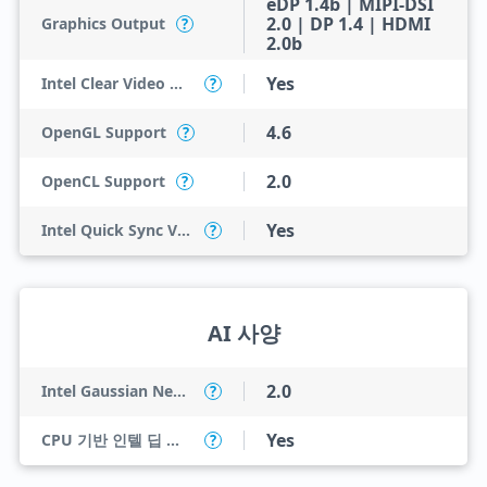
eDP 1.4b | MIPI-DSI
2.0 | DP 1.4 | HDMI
Graphics Output
?
2.0b
Yes
Intel Clear Video HD Technology
?
4.6
OpenGL Support
?
2.0
OpenCL Support
?
Yes
Intel Quick Sync Video
?
AI 사양
2.0
Intel Gaussian Neural Accelerator
?
Yes
CPU 기반 인텔 딥 러닝 부스트(인텔 DL 부스트)
?