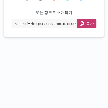
또는 링크로 소개하기
복사
<a href="https://cputronic.com/ko/cpu/in
tel-core-i3-1115gre" target="_blank">Int
el Core i3-1115GRE</a>