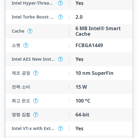
Yes
Intel Hyper-Threading Technology
?
2.0
Intel Turbo Boost Technology
?
6 MB Intel® Smart
Cache
?
Cache
FCBGA1449
소켓
?
Yes
Intel AES New Instructions
?
10 nm SuperFin
제조 공정
?
15 W
전력 소비
100 °C
최고 온도
?
64-bit
명령 집합
?
Yes
Intel VT-x with Extended Page Tables (EPT)
?