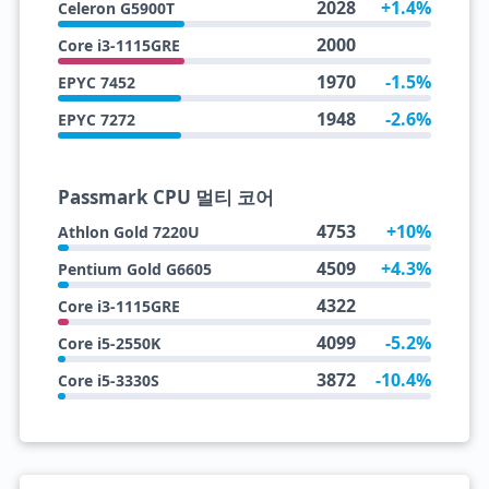
2028
+1.4%
Celeron G5900T
2000
Core i3-1115GRE
1970
-1.5%
EPYC 7452
1948
-2.6%
EPYC 7272
Passmark CPU 멀티 코어
4753
+10%
Athlon Gold 7220U
4509
+4.3%
Pentium Gold G6605
4322
Core i3-1115GRE
4099
-5.2%
Core i5-2550K
3872
-10.4%
Core i5-3330S