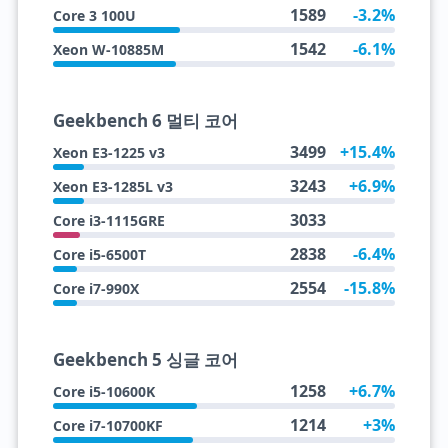
1589
-3.2%
Core 3 100U
1542
-6.1%
Xeon W-10885M
Geekbench 6 멀티 코어
3499
+15.4%
Xeon E3-1225 v3
3243
+6.9%
Xeon E3-1285L v3
3033
Core i3-1115GRE
2838
-6.4%
Core i5-6500T
2554
-15.8%
Core i7-990X
Geekbench 5 싱글 코어
1258
+6.7%
Core i5-10600K
1214
+3%
Core i7-10700KF