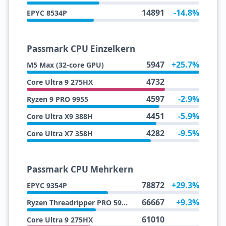
14891
-14.8%
EPYC 8534P
Passmark CPU Einzelkern
5947
+25.7%
M5 Max (32-core GPU)
4732
Core Ultra 9 275HX
4597
-2.9%
Ryzen 9 PRO 9955
4451
-5.9%
Core Ultra X9 388H
4282
-9.5%
Core Ultra X7 358H
Passmark CPU Mehrkern
78872
+29.3%
EPYC 9354P
66667
+9.3%
Ryzen Threadripper PRO 5965WX
61010
Core Ultra 9 275HX