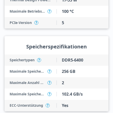
17-55 W
100 °C
Maximale Betriebstemperatur
?
5
PCIe-Version
?
Speicherspezifikationen
DDR5-6400
Speichertypen
?
256 GB
Maximale Speichergröße
?
2
Maximale Anzahl an Speicherkanälen
?
102.4 GB/s
Maximale Speicherbandbreite
?
Yes
ECC-Unterstützung
?