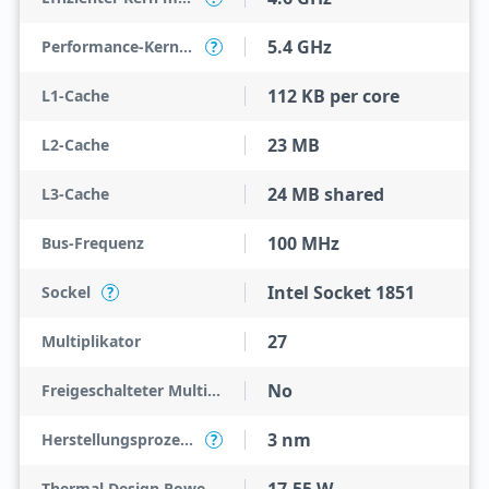
5.4 GHz
Performance-Kern-Turbotaktung
?
112 KB per core
L1-Cache
23 MB
L2-Cache
24 MB shared
L3-Cache
100 MHz
Bus-Frequenz
Intel Socket 1851
Sockel
?
27
Multiplikator
No
Freigeschalteter Multiplikator
3 nm
Herstellungsprozess
?
Thermal Design Power (TDP)