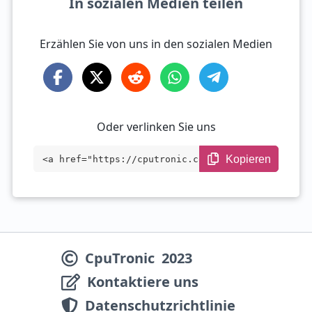
In sozialen Medien teilen
Erzählen Sie von uns in den sozialen Medien
Oder verlinken Sie uns
Kopieren
<a href="https://cputronic.com/de/cpu/in
tel-core-ultra-9-275hx" target="_blank">
Intel Core Ultra 9 275HX</a>
CpuTronic
2023
Kontaktiere uns
Datenschutzrichtlinie