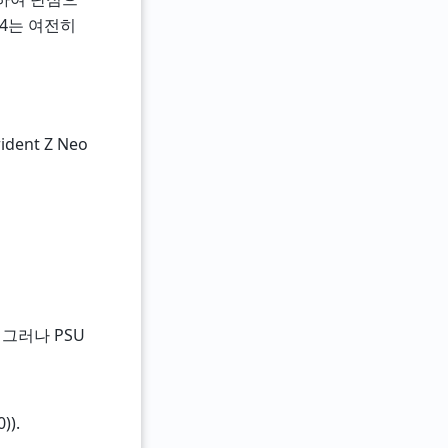
R4는 여전히
rident Z Neo
 그러나 PSU
)).