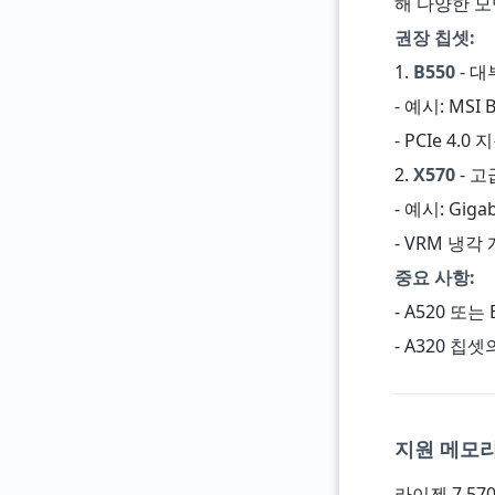
해 다양한 모
권장 칩셋:
1.
B550
- 
- 예시: MSI B
- PCIe 4.
2.
X570
- 고
- 예시: Gigab
- VRM 냉각 
중요 사항:
- A520 
- A320 칩
지원 메모리:
라이젠 7 57