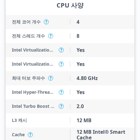
CPU 사양
4
전체 코어 개수
?
8
전체 스레드 개수
?
Yes
Intel Virtualization Technology (VT-x)
?
Yes
Intel Virtualization Technology for Directed I/O (VT-d)
?
4.80 GHz
최대 터보 주파수
?
Yes
Intel Hyper-Threading Technology
?
2.0
Intel Turbo Boost Technology
?
12 MB
L3 캐시
12 MB Intel® Smart
Cache
?
Cache