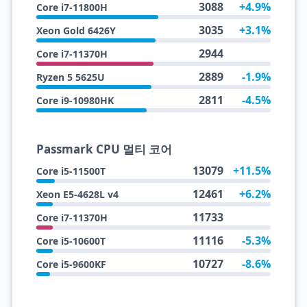
3088
+4.9%
Core i7-11800H
3035
+3.1%
Xeon Gold 6426Y
2944
Core i7-11370H
2889
-1.9%
Ryzen 5 5625U
2811
-4.5%
Core i9-10980HK
Passmark CPU 멀티 코어
13079
+11.5%
Core i5-11500T
12461
+6.2%
Xeon E5-4628L v4
11733
Core i7-11370H
11116
-5.3%
Core i5-10600T
10727
-8.6%
Core i5-9600KF