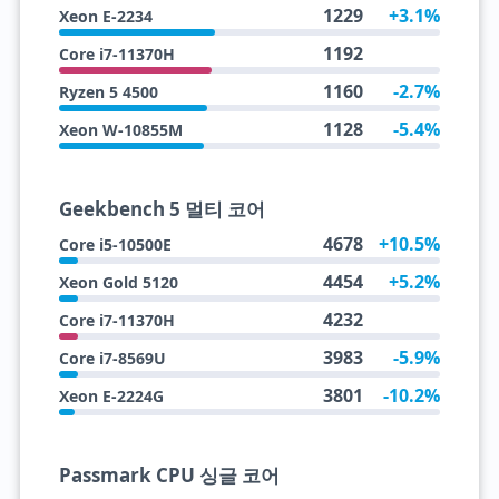
1229
+3.1%
Xeon E-2234
1192
Core i7-11370H
1160
-2.7%
Ryzen 5 4500
1128
-5.4%
Xeon W-10855M
Geekbench 5 멀티 코어
4678
+10.5%
Core i5-10500E
4454
+5.2%
Xeon Gold 5120
4232
Core i7-11370H
3983
-5.9%
Core i7-8569U
3801
-10.2%
Xeon E-2224G
Passmark CPU 싱글 코어