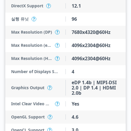
12.1
DirectX Support
?
96
실행 유닛
?
7680x4320@60Hz
Max Resolution (DP)
?
4096x2304@60Hz
Max Resolution (eDP - Integrated Flat Panel)
?
4096x2304@60Hz
Max Resolution (HDMI)
?
4
Number of Displays Supported
eDP 1.4b | MIPI-DSI
2.0 | DP 1.4 | HDMI
Graphics Output
?
2.0b
Yes
Intel Clear Video HD Technology
?
4.6
OpenGL Support
?
3.0
OpenCL Support
?