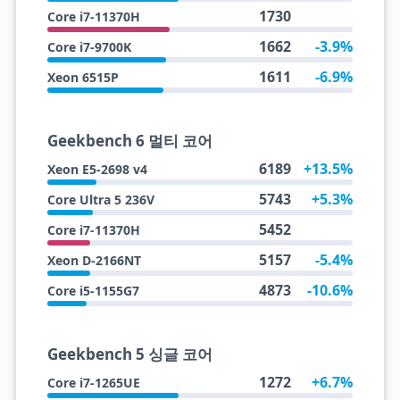
1730
Core i7-11370H
1662
-3.9%
Core i7-9700K
1611
-6.9%
Xeon 6515P
Geekbench 6 멀티 코어
6189
+13.5%
Xeon E5-2698 v4
5743
+5.3%
Core Ultra 5 236V
5452
Core i7-11370H
5157
-5.4%
Xeon D-2166NT
4873
-10.6%
Core i5-1155G7
Geekbench 5 싱글 코어
1272
+6.7%
Core i7-1265UE