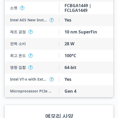
FCBGA1449 |
소켓
?
FCLGA1449
Yes
Intel AES New Instructions
?
10 nm SuperFin
제조 공정
?
28 W
전력 소비
100°C
최고 온도
?
64-bit
명령 집합
?
Yes
Intel VT-x with Extended Page Tables (EPT)
?
Gen 4
Microprocessor PCIe Revision
메모리 사양