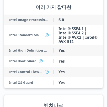
여러 가지 잡다한
6.0
Intel Image Processing Unit
Intel® SSE4.1 |
Intel® SSE4.2 |
Intel Standard Manageability (ISM)
?
Intel® AVX2 | Intel®
AVX-512
Yes
Intel High Definition Audio
Yes
Intel Boot Guard
?
Yes
Intel Control-Flow Enforcement Technology
?
Yes
Intel OS Guard
벤치마크