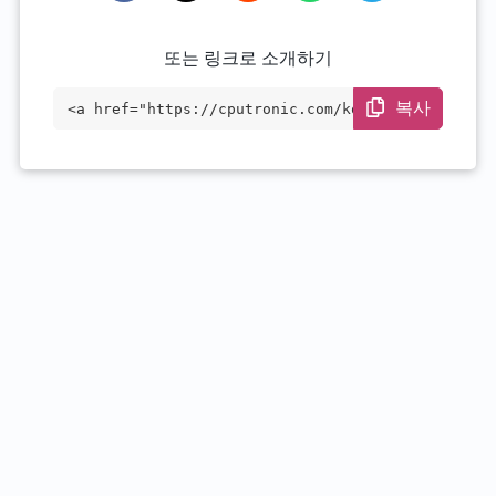
또는 링크로 소개하기
복사
<a href="https://cputronic.com/ko/cpu/in
tel-xeon-e-2224g" target="_blank">Intel
Xeon E-2224G</a>