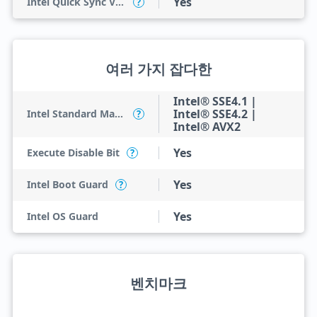
Yes
Intel Quick Sync Video
?
여러 가지 잡다한
Intel® SSE4.1 |
Intel® SSE4.2 |
Intel Standard Manageability (ISM)
?
Intel® AVX2
Yes
Execute Disable Bit
?
Yes
Intel Boot Guard
?
Yes
Intel OS Guard
벤치마크