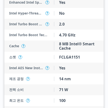
Yes
Enhanced Intel SpeedStep Technology
?
No
Intel Hyper-Threading Technology
?
2.0
Intel Turbo Boost Technology
?
4.70 GHz
Intel Turbo Boost Technology 2.0 Frequency
8 MB Intel® Smart
Cache
?
Cache
FCLGA1151
소켓
?
Yes
Intel AES New Instructions
?
14 nm
제조 공정
?
71 W
전력 소비
100
최고 온도
?