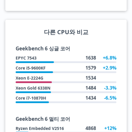
다른 CPU와 비교
Geekbench 6 싱글 코어
1638
+6.8%
EPYC 7543
1579
+2.9%
Core i5-9600KF
1534
Xeon E-2224G
1484
-3.3%
Xeon Gold 6338N
1434
-6.5%
Core i7-10870H
Geekbench 6 멀티 코어
4868
+12%
Ryzen Embedded V2516