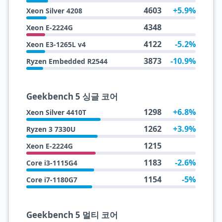
4603
+5.9%
Xeon Silver 4208
4348
Xeon E-2224G
4122
-5.2%
Xeon E3-1265L v4
3873
-10.9%
Ryzen Embedded R2544
Geekbench 5 싱글 코어
1298
+6.8%
Xeon Silver 4410T
1262
+3.9%
Ryzen 3 7330U
1215
Xeon E-2224G
1183
-2.6%
Core i3-1115G4
1154
-5%
Core i7-1180G7
Geekbench 5 멀티 코어