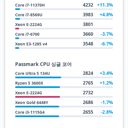
4232
+11.3%
Core i7-11370H
3983
+4.8%
Core i7-8569U
3801
Xeon E-2224G
3660
-3.7%
Core i7-6700
3548
-6.7%
Xeon E3-1285 v4
Passmark CPU 싱글 코어
2824
+3.4%
Core Ultra 5 134U
2765
+1.2%
Ryzen 5 3600X
2732
Xeon E-2224G
2686
-1.7%
Xeon Gold 6448Y
2655
-2.8%
Core i3-1115G4