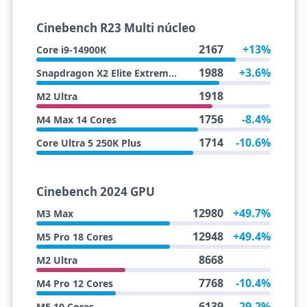
Cinebench R23 Multi núcleo
2167
+13%
Core i9-14900K
1988
+3.6%
Snapdragon X2 Elite Extreme X2E-96-100
1918
M2 Ultra
1756
-8.4%
M4 Max 14 Cores
1714
-10.6%
Core Ultra 5 250K Plus
Cinebench 2024 GPU
12980
+49.7%
M3 Max
12948
+49.4%
M5 Pro 18 Cores
8668
M2 Ultra
7768
-10.4%
M4 Pro 12 Cores
6139
-29.2%
M5 10 Cores