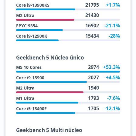
21795
+1.7%
Core i9-13900KS
21430
M2 Ultra
16902
-21.1%
EPYC 9354
15434
-28%
Core i9-12900K
Geekbench 5 Núcleo único
2974
+53.3%
M5 10 Cores
2027
+4.5%
Core i9-13900
1940
M2 Ultra
1793
-7.6%
M1 Ultra
1705
-12.1%
Core i5-13490F
Geekbench 5 Multi núcleo