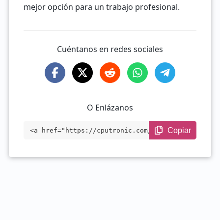
mejor opción para un trabajo profesional.
Cuéntanos en redes sociales
O Enlázanos
Copiar
<a href="https://cputronic.com/es/cpu/ap
ple-m2-ultra" target="_blank">Apple M2 U
ltra</a>