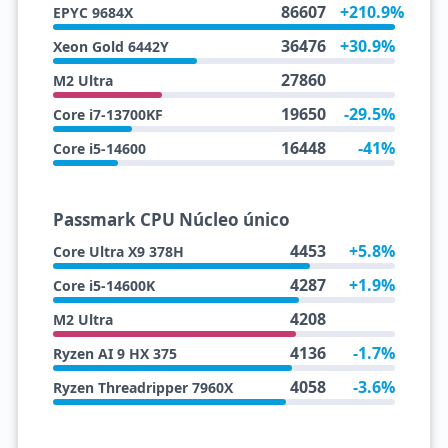
86607
+210.9%
EPYC 9684X
36476
+30.9%
Xeon Gold 6442Y
27860
M2 Ultra
19650
-29.5%
Core i7-13700KF
16448
-41%
Core i5-14600
Passmark CPU Núcleo único
4453
+5.8%
Core Ultra X9 378H
4287
+1.9%
Core i5-14600K
4208
M2 Ultra
4136
-1.7%
Ryzen AI 9 HX 375
4058
-3.6%
Ryzen Threadripper 7960X