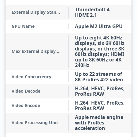
Thunderbolt 4,
External Display Standard
HDMI 2.1
Apple M2 Ultra GPU
GPU Name
Up to eight 4K 60Hz
displays, six 6K 60Hz
displays, or three 8K
Max External Display Resolution
60Hz displays; HDMI
up to 8K 60Hz or 4K
240Hz
Up to 22 streams of
Video Concurrency
8K ProRes 422 video
H.264, HEVC, ProRes,
Video Decode
ProRes RAW
H.264, HEVC, ProRes,
Video Encode
ProRes RAW
Apple media engine
with ProRes
Video Processing Unit
acceleration