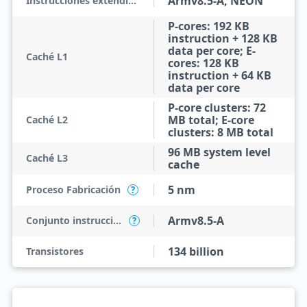
Armv8.5-A, NEON
Instrucciones extendidas
P-cores: 192 KB
instruction + 128 KB
data per core; E-
Caché L1
cores: 128 KB
instruction + 64 KB
data per core
P-core clusters: 72
MB total; E-core
Caché L2
clusters: 8 MB total
96 MB system level
Caché L3
cache
5 nm
Proceso Fabricación
?
Armv8.5-A
Conjunto instrucciones
?
134 billion
Transistores