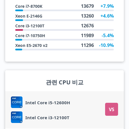
13679
+7.9%
Core i7-8700K
13260
+4.6%
Xeon E-2146G
12676
Core i3-12100T
11989
-5.4%
Core i7-10750H
11296
-10.9%
Xeon E5-2670 v2
관련 CPU 비교
Intel Core i5-12600H
VS
Intel Core i3-12100T