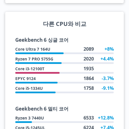
다른 CPU와 비교
Geekbench 6 싱글 코어
2089
+8%
Core Ultra 7 164U
2020
+4.4%
Ryzen 7 PRO 5755G
1935
Core i3-12100T
1864
-3.7%
EPYC 9124
1758
-9.1%
Core i5-1334U
Geekbench 6 멀티 코어
6533
+12.8%
Ryzen 3 7440U
6224
+7.4%
Core i5-1245UL