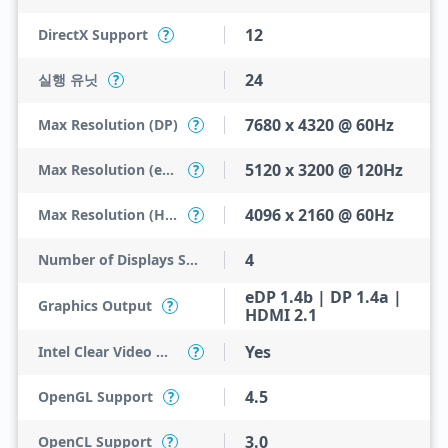
12
DirectX Support
?
24
실행 유닛
?
7680 x 4320 @ 60Hz
Max Resolution (DP)
?
5120 x 3200 @ 120Hz
Max Resolution (eDP - Integrated Flat Panel)
?
4096 x 2160 @ 60Hz
Max Resolution (HDMI)
?
4
Number of Displays Supported
eDP 1.4b | DP 1.4a |
Graphics Output
?
HDMI 2.1
Yes
Intel Clear Video HD Technology
?
4.5
OpenGL Support
?
3.0
OpenCL Support
?