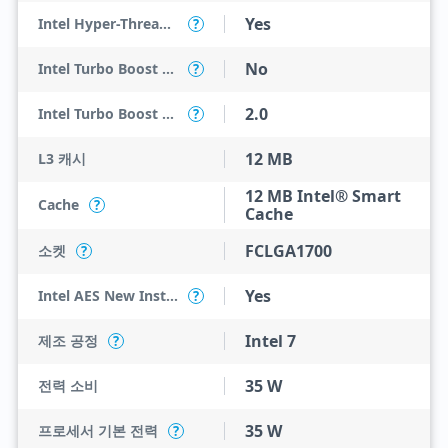
Yes
Intel Hyper-Threading Technology
?
No
Intel Turbo Boost Max Technology 3.0
?
2.0
Intel Turbo Boost Technology
?
12 MB
L3 캐시
12 MB Intel® Smart
Cache
?
Cache
FCLGA1700
소켓
?
Yes
Intel AES New Instructions
?
Intel 7
제조 공정
?
35 W
전력 소비
35 W
프로세서 기본 전력
?