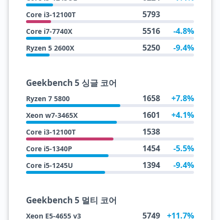
5793
Core i3-12100T
5516
-4.8%
Core i7-7740X
5250
-9.4%
Ryzen 5 2600X
Geekbench 5 싱글 코어
1658
+7.8%
Ryzen 7 5800
1601
+4.1%
Xeon w7-3465X
1538
Core i3-12100T
1454
-5.5%
Core i5-1340P
1394
-9.4%
Core i5-1245U
Geekbench 5 멀티 코어
5749
+11.7%
Xeon E5-4655 v3