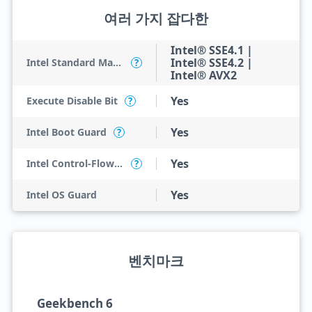
여러 가지 잡다한
Intel® SSE4.1 |
Intel® SSE4.2 |
Intel Standard Manageability (ISM)
?
Intel® AVX2
Yes
Execute Disable Bit
?
Yes
Intel Boot Guard
?
Yes
Intel Control-Flow Enforcement Technology
?
Yes
Intel OS Guard
벤치마크
Geekbench 6