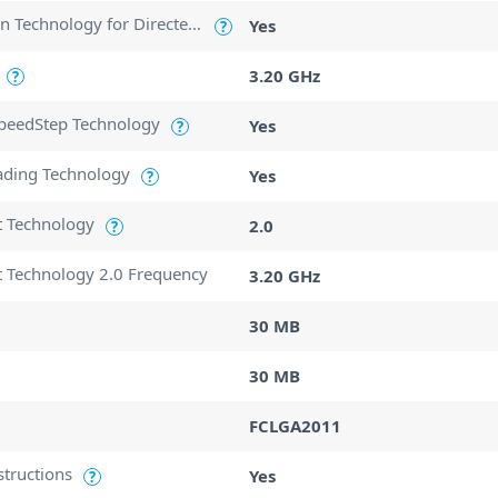
Intel Virtualization Technology for Directed I/O (VT-d)
Yes
?
3.20 GHz
?
SpeedStep Technology
Yes
?
ading Technology
Yes
?
t Technology
2.0
?
t Technology 2.0 Frequency
3.20 GHz
30 MB
30 MB
FCLGA2011
structions
Yes
?