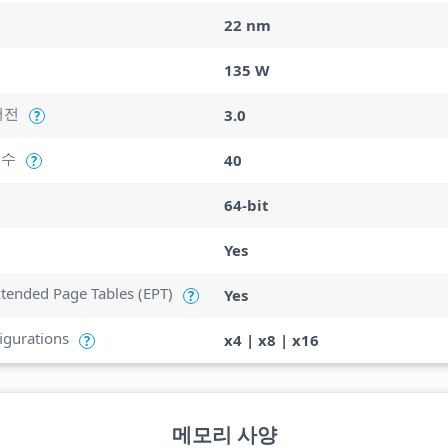
22 nm
135 W
버전
3.0
?
 수
40
?
64-bit
Yes
Extended Page Tables (EPT)
Yes
?
igurations
x4 | x8 | x16
?
메모리 사양