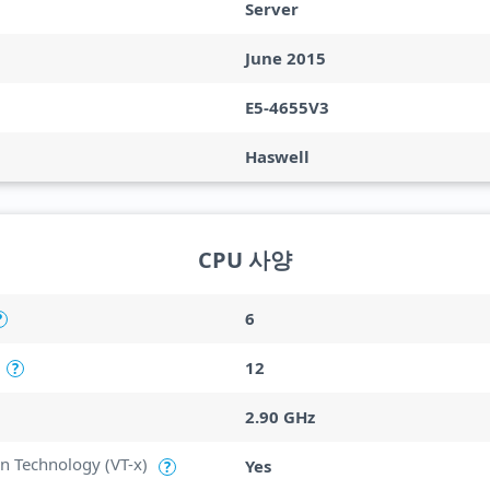
Server
June 2015
E5-4655V3
Haswell
CPU 사양
6
?
12
?
2.90 GHz
ion Technology (VT-x)
Yes
?