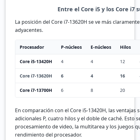
Entre el Core i5 y los Core i7 
La posición del Core i7-13620H se ve más clarament
adyacentes.
Procesador
P-núcleos
E-núcleos
Hilos
Core i5-13420H
4
4
12
Core i7-13620H
6
4
16
Core i7-13700H
6
8
20
En comparación con el Core i5-13420H, las ventajas s
adicionales P, cuatro hilos y el doble de caché. Esto s
procesamiento de video, la multitarea y los juegos q
rendimiento del procesador.