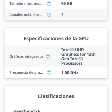
96 GB
Tamaño máx. memoria
?
2
Canales máx. memoria
?
Especificaciones de la GPU
Intel® UHD
Graphics for 13th
Gráficos integrados
?
Gen Intel®
Processors
1.50 GHz
Frecuencia de gráficos
?
Clasificaciones
Geekbench 6