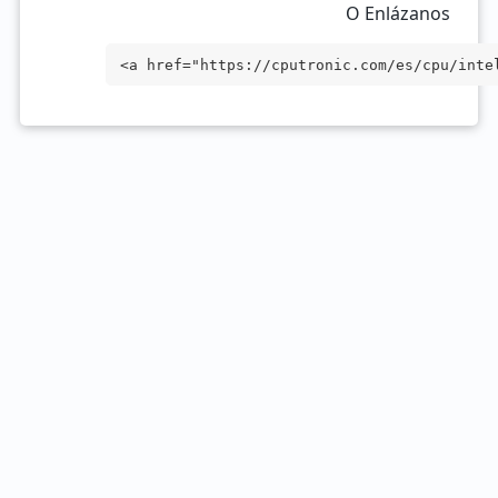
O Enlázanos
<a href="https://cputronic.com/es/cpu/inte
rget="_blank">Intel Core i7-13620H</a>