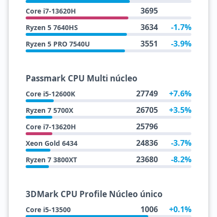
3695
Core i7-13620H
3634
-1.7%
Ryzen 5 7640HS
3551
-3.9%
Ryzen 5 PRO 7540U
Passmark CPU Multi núcleo
27749
+7.6%
Core i5-12600K
26705
+3.5%
Ryzen 7 5700X
25796
Core i7-13620H
24836
-3.7%
Xeon Gold 6434
23680
-8.2%
Ryzen 7 3800XT
3DMark CPU Profile Núcleo único
1006
+0.1%
Core i5-13500