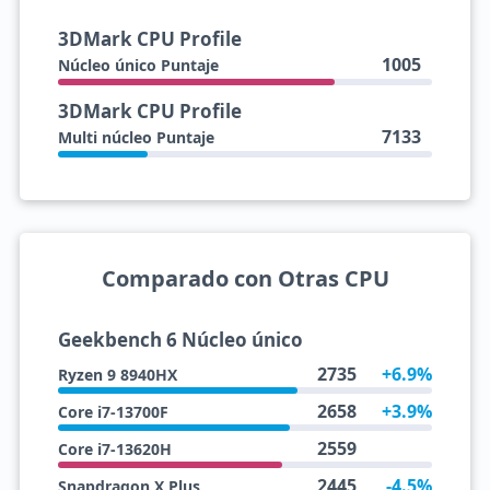
3DMark CPU Profile
1005
Núcleo único Puntaje
3DMark CPU Profile
7133
Multi núcleo Puntaje
Comparado con Otras CPU
Geekbench 6 Núcleo único
2735
+6.9%
Ryzen 9 8940HX
2658
+3.9%
Core i7-13700F
2559
Core i7-13620H
2445
-4.5%
Snapdragon X Plus