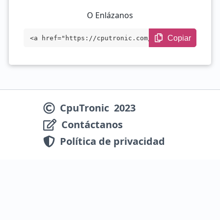
O Enlázanos
Copiar
<a href="https://cputronic.com/es/cpu/in
tel-core-i7-13620h" target="_blank">Inte
l Core i7-13620H</a>
CpuTronic
2023
Contáctanos
Política de privacidad