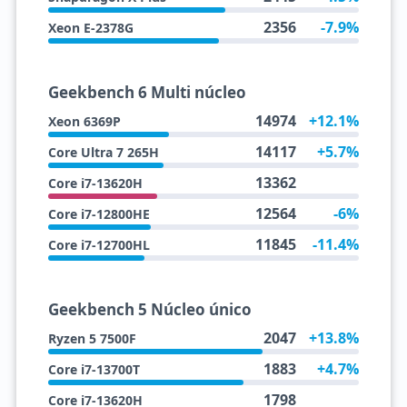
2356
-7.9%
Xeon E-2378G
Geekbench 6 Multi núcleo
14974
+12.1%
Xeon 6369P
14117
+5.7%
Core Ultra 7 265H
13362
Core i7-13620H
12564
-6%
Core i7-12800HE
11845
-11.4%
Core i7-12700HL
Geekbench 5 Núcleo único
2047
+13.8%
Ryzen 5 7500F
1883
+4.7%
Core i7-13700T
1798
Core i7-13620H