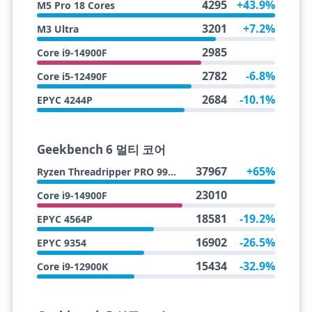
4295
+43.9%
M5 Pro 18 Cores
3201
+7.2%
M3 Ultra
2985
Core i9-14900F
2782
-6.8%
Core i5-12490F
2684
-10.1%
EPYC 4244P
Geekbench 6 멀티 코어
37967
+65%
Ryzen Threadripper PRO 9985WX
23010
Core i9-14900F
18581
-19.2%
EPYC 4564P
16902
-26.5%
EPYC 9354
15434
-32.9%
Core i9-12900K