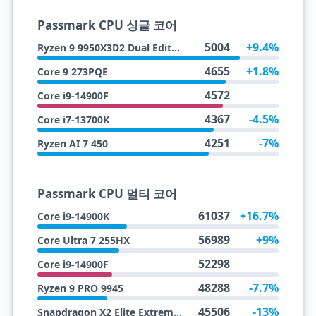
Passmark CPU 싱글 코어
5004
+9.4%
Ryzen 9 9950X3D2 Dual Edition
4655
+1.8%
Core 9 273PQE
4572
Core i9-14900F
4367
-4.5%
Core i7-13700K
4251
-7%
Ryzen AI 7 450
Passmark CPU 멀티 코어
61037
+16.7%
Core i9-14900K
56989
+9%
Core Ultra 7 255HX
52298
Core i9-14900F
48288
-7.7%
Ryzen 9 PRO 9945
45506
-13%
Snapdragon X2 Elite Extreme X2E-94-100