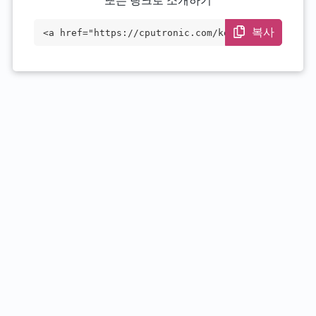
또는 링크로 소개하기
복사
<a href="https://cputronic.com/ko/cpu/in
tel-core-i9-14900f" target="_blank">Inte
l Core i9-14900F</a>