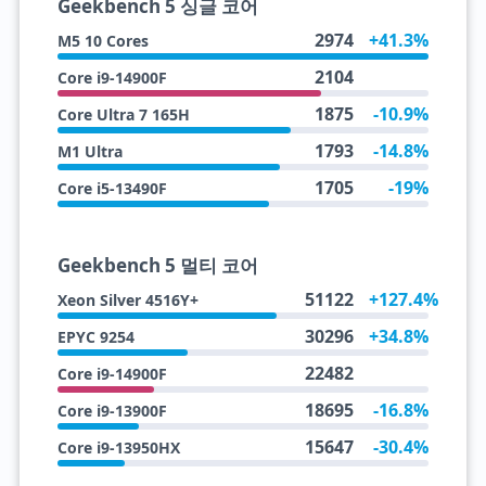
Geekbench 5 싱글 코어
2974
+41.3%
M5 10 Cores
2104
Core i9-14900F
1875
-10.9%
Core Ultra 7 165H
1793
-14.8%
M1 Ultra
1705
-19%
Core i5-13490F
Geekbench 5 멀티 코어
51122
+127.4%
Xeon Silver 4516Y+
30296
+34.8%
EPYC 9254
22482
Core i9-14900F
18695
-16.8%
Core i9-13900F
15647
-30.4%
Core i9-13950HX