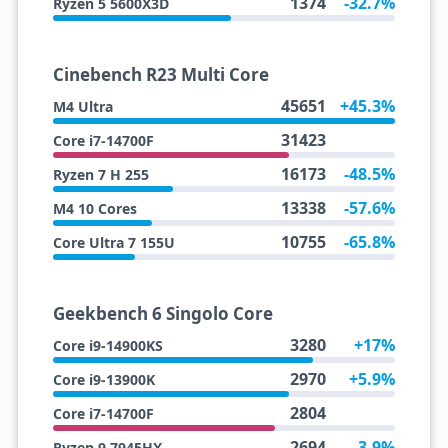
1374
-32.7%
Ryzen 5 5600X3D
Cinebench R23 Multi Core
45651
+45.3%
M4 Ultra
31423
Core i7-14700F
16173
-48.5%
Ryzen 7 H 255
13338
-57.6%
M4 10 Cores
10755
-65.8%
Core Ultra 7 155U
Geekbench 6 Singolo Core
3280
+17%
Core i9-14900KS
2970
+5.9%
Core i9-13900K
2804
Core i7-14700F
2694
-3.9%
Ryzen 9 7945HX