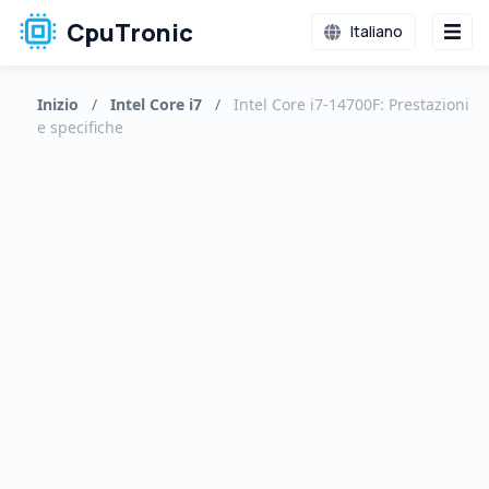
CpuTronic
Italiano
Inizio
/
Intel Core i7
/
Intel Core i7-14700F: Prestazioni
e specifiche