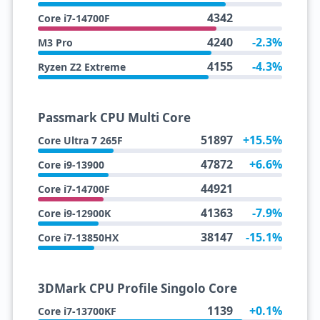
4342
Core i7-14700F
4240
-2.3%
M3 Pro
4155
-4.3%
Ryzen Z2 Extreme
Passmark CPU Multi Core
51897
+15.5%
Core Ultra 7 265F
47872
+6.6%
Core i9-13900
44921
Core i7-14700F
41363
-7.9%
Core i9-12900K
38147
-15.1%
Core i7-13850HX
3DMark CPU Profile Singolo Core
1139
+0.1%
Core i7-13700KF