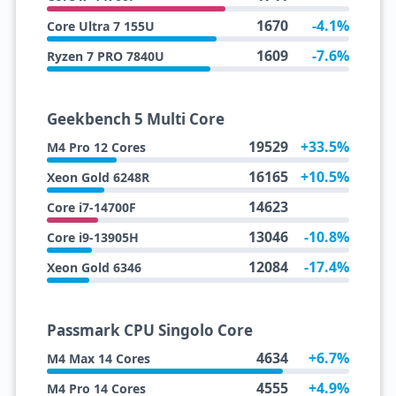
1670
-4.1%
Core Ultra 7 155U
1609
-7.6%
Ryzen 7 PRO 7840U
Geekbench 5 Multi Core
19529
+33.5%
M4 Pro 12 Cores
16165
+10.5%
Xeon Gold 6248R
14623
Core i7-14700F
13046
-10.8%
Core i9-13905H
12084
-17.4%
Xeon Gold 6346
Passmark CPU Singolo Core
4634
+6.7%
M4 Max 14 Cores
4555
+4.9%
M4 Pro 14 Cores