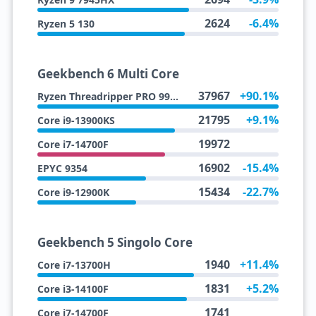
2624
-6.4%
Ryzen 5 130
Geekbench 6 Multi Core
37967
+90.1%
Ryzen Threadripper PRO 9985WX
21795
+9.1%
Core i9-13900KS
19972
Core i7-14700F
16902
-15.4%
EPYC 9354
15434
-22.7%
Core i9-12900K
Geekbench 5 Singolo Core
1940
+11.4%
Core i7-13700H
1831
+5.2%
Core i3-14100F
1741
Core i7-14700F