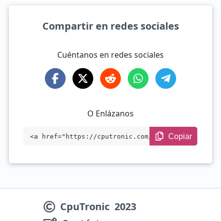
Compartir en redes sociales
Cuéntanos en redes sociales
O Enlázanos
Copiar
<a href="https://cputronic.com/es/gpu/nv
idia-geforce-gtx-760-ti-oem" target="_bl
ank">NVIDIA GeForce GTX 760 Ti OEM</a>
CpuTronic
2023