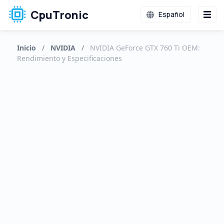
CpuTronic
Español
Inicio
/
NVIDIA
/
NVIDIA GeForce GTX 760 Ti OEM:
Rendimiento y Especificaciones