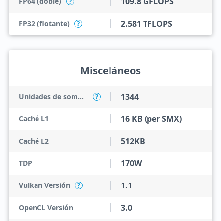
109.8 GFLOPS
FP64 (doble)
?
2.581 TFLOPS
FP32 (flotante)
?
Misceláneos
1344
Unidades de sombreado
?
16 KB (per SMX)
Caché L1
512KB
Caché L2
170W
TDP
1.1
Vulkan Versión
?
3.0
OpenCL Versión