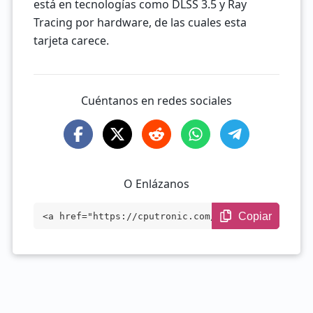
está en tecnologías como DLSS 3.5 y Ray
Tracing por hardware, de las cuales esta
tarjeta carece.
Cuéntanos en redes sociales
O Enlázanos
Copiar
<a href="https://cputronic.com/es/gpu/nv
idia-geforce-gtx-760-ti-oem" target="_bl
ank">NVIDIA GeForce GTX 760 Ti OEM</a>