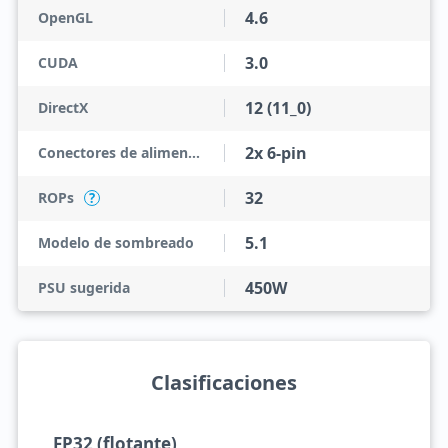
4.6
OpenGL
3.0
CUDA
12 (11_0)
DirectX
2x 6-pin
Conectores de alimentación
32
ROPs
?
5.1
Modelo de sombreado
450W
PSU sugerida
Clasificaciones
FP32 (flotante)